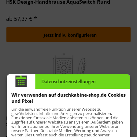
HSK Design-Handbrause AquaSwitch Rund
ab 57,37 € *
Jetzt indiv. konfigurieren
Datenschutzeinstellungen
Wir verwenden auf duschkabine-shop.de Cookies
und Pixel
um die einwandfreie Funktion unserer Website zu
gewährleisten, Inhalte und Anzeigen zu personalisieren,
Funktionen für soziale Medien anbieten zu können und die
HSK Design-Handbrause AquaSwitch Softcube
Zugriffe auf unserer Website zu analysieren. Außerdem geben
Sprayplatte weiß
wir Informationen zu Ihrer Verwendung unserer Website an
unsere Partner für soziale Medien, Werbung und Analysen
ab 57,37 € *
weiter. Dies umfasst auch die Erstellung pseudonymer