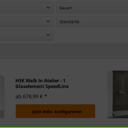
n
Bauart
von
bis
504,81 €
813,54 €
 Falttür
teilgerahmte Duschkabine
Glasstärke
8 mm
6 mm
HSK Walk In Atelier - 1
Glaselement SpeedLine
Duschkabine
ab 678,99 € *
Jetzt indiv. konfigurieren