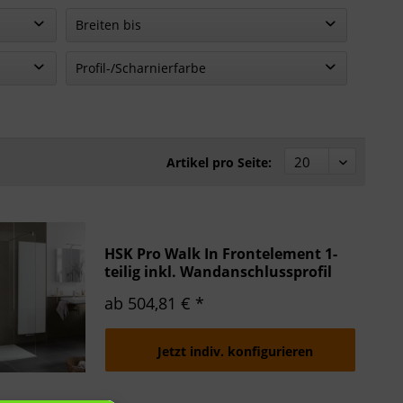
Walk In Dusche
Breiten bis
90 cm
Profil-/Scharnierfarbe
100 cm
Alu silber-matt
120 cm
Chromoptik
140 cm
Artikel pro Seite:
HSK Pro Walk In Frontelement 1-
teilig inkl. Wandanschlussprofil
SpeedLine Duschkabine
ab 504,81 € *
Jetzt indiv. konfigurieren