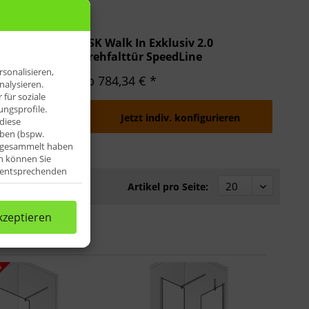
HSK Walk In Exklusiv 2.0
Drehfalttür SpeedLine
Duschkabine
sonalisieren,
ab 784,34 € *
nalysieren.
für soziale
ngsprofile.
Jetzt indiv. konfigurieren
diese
aben (bspw.
e gesammelt haben
n können Sie
e entsprechenden
Artikel pro Seite:
kzeptieren