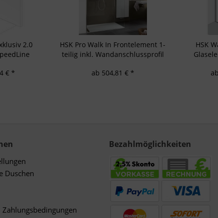
lgruppen durch Statistiken oder Kombinationen von Daten aus verschiedenen Quellen
d Verbesserung der Angebote
zierter Daten zur Auswahl von Inhalten
res:
auer Standortdaten
haften zur Identifikation aktiv abfragen
klusiv 2.0
HSK Pro Walk In Frontelement 1-
HSK Wal
SpeedLine
teilig inkl. Wandanschlussprofil
Glasel
bine
SpeedLine Duschkabine
D
4 € *
ab 504,81 € *
ab
nen
Bezahlmöglichkeiten
ellungen
de Duschen
d Zahlungsbedingungen