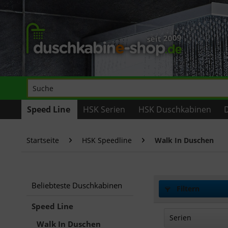
Speed Line
HSK Serien
HSK Duschkabinen
Startseite
HSK Speedline
Walk In Duschen
Beliebteste Duschkabinen
Filtern
Speed Line
Serien
Walk In Duschen