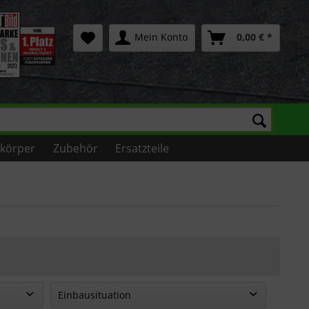
Mein Konto
0,00 € *
zkörper
Zubehör
Ersatzteile
Einbausituation