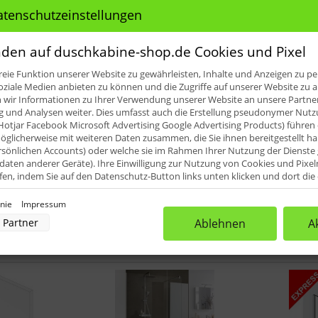
atenschutzeinstellungen
HSK Walk In Premium 2 gerades
den auf duschkabine-shop.de Cookies und Pixel
Element + Seitenwand SpeedLine
Duschkabine
eie Funktion unserer Website zu gewährleisten, Inhalte und Anzeigen zu per
ab 813,54 € *
oziale Medien anbieten zu können und die Zugriffe auf unserer Website zu a
ir Informationen zu Ihrer Verwendung unserer Website an unsere Partner 
und Analysen weiter. Dies umfasst auch die Erstellung pseudonymer Nutzu
Jetzt indiv. konfigurieren
Hotjar Facebook Microsoft Advertising Google Advertising Products) führen 
glicherweise mit weiteren Daten zusammen, die Sie ihnen bereitgestellt h
rsönlichen Accounts) oder welche sie im Rahmen Ihrer Nutzung der Dienst
aten anderer Geräte). Ihre Einwilligung zur Nutzung von Cookies und Pixel
ufen, indem Sie auf den Datenschutz-Button links unten klicken und dort di
rnehmen.
inie
Impressum
nverarbeitung durch unsere Partner:
Partner
Ablehnen
A
der Zugriff auf Informationen auf einem Endgerät
uzierter Daten zur Auswahl von Werbeanzeigen
rofilen für personalisierte Werbung
Profilen zur Auswahl personalisierter Werbung
rofilen zur Personalisierung von Inhalten
Profilen zur Auswahl personalisierter Inhalte
rbeleistung
rformance von Inhalten