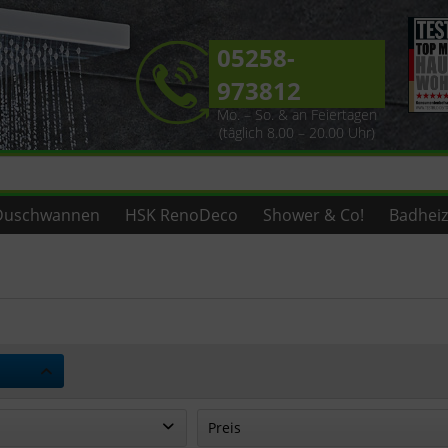
05258-
973812
Mo. – So. & an Feiertagen
(täglich 8.00 – 20.00 Uhr)
Duschwannen
HSK RenoDeco
Shower & Co!
Badhei
Preis