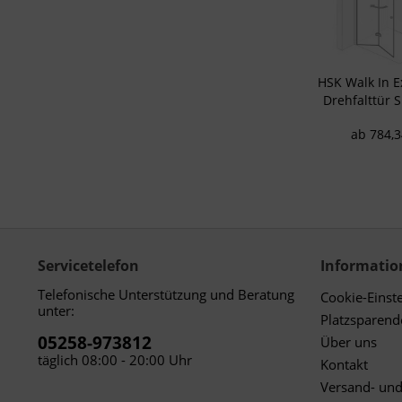
Analyse von Zie
Entwicklung un
Verwendung redu
Besondere Featu
Verwendung gen
Endgeräteeigensc
HSK Walk In Ex
Drehfalttür 
Duschka
ab 784,3
Servicetelefon
Informatio
Telefonische Unterstützung und Beratung
Cookie-Einst
unter:
Platzsparen
05258-973812
Über uns
täglich 08:00 - 20:00 Uhr
Kontakt
Versand- un