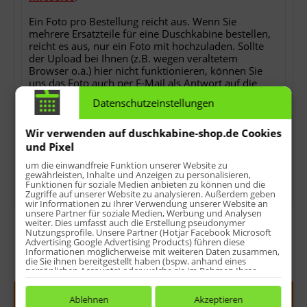
Ein Foto pro Bestellung reicht aus. Wenn Sie
mehrere Ersatzteile für eine Duschkabine bestellen,
reicht es aus, nur ein Foto mit hochzuladen. Sollte
der Upload bei Ihnen (z.B. wegen veraltetem
Browser o.ä.) hier nicht funktionieren, können Sie
uns das Foto auch per E-Mail als Antwort auf die
Bestellbestätigung nach der Bestellung zusenden.
Datenschutzeinstellungen
Ohne das Foto können wir Ihren Auftrag nicht
bearbeiten!
Wir verwenden auf duschkabine-shop.de Cookies
*
keine Detailfotos, keine Rechnungs- oder
und Pixel
Lieferscheinkopien, keine Ersatzteilübersichten oder
um die einwandfreie Funktion unserer Website zu
sonstwas.
gewährleisten, Inhalte und Anzeigen zu personalisieren,
Funktionen für soziale Medien anbieten zu können und die
Zugriffe auf unserer Website zu analysieren. Außerdem geben
wir Informationen zu Ihrer Verwendung unserer Website an
unsere Partner für soziale Medien, Werbung und Analysen
weiter. Dies umfasst auch die Erstellung pseudonymer
Nutzungsprofile. Unsere Partner (Hotjar Facebook Microsoft
Advertising Google Advertising Products) führen diese
Informationen möglicherweise mit weiteren Daten zusammen,
die Sie ihnen bereitgestellt haben (bspw. anhand eines
Menge:
persönlichen Accounts) oder welche sie im Rahmen Ihrer
Nutzung der Dienste gesammelt haben (bspw. Nutzungsdaten
anderer Geräte). Ihre Einwilligung zur Nutzung von Cookies
In den
Warenkorb
und Pixeln können Sie jederzeit widerrufen, indem Sie auf den
Ablehnen
Akzeptieren