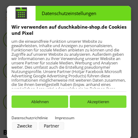
Artikel-Nr.:
3522120
Datenschutzeinstellungen
Fragen zum Artikel?
Wir verwenden auf duschkabine-shop.de Cookies
Service-Hotline
und Pixel
8 - 20 Uhr:
05258-973812
um die einwandfreie Funktion unserer Website zu
gewährleisten, Inhalte und Anzeigen zu personalisieren,
Fragen? Einfach anrufen :-)
Funktionen für soziale Medien anbieten zu können und die
Zugriffe auf unserer Website zu analysieren. Außerdem geben
wir Informationen zu Ihrer Verwendung unserer Website an
HSK-Spezialist
unsere Partner für soziale Medien, Werbung und Analysen
weiter. Dies umfasst auch die Erstellung pseudonymer
Online-Shop seit 2009
Nutzungsprofile. Unsere Partner (Hotjar Facebook Microsoft
Advertising Google Advertising Products) führen diese
über 10.000 zufriedene Kunden
Informationen möglicherweise mit weiteren Daten zusammen,
die Sie ihnen bereitgestellt haben (bspw. anhand eines
persönlichen Accounts) oder welche sie im Rahmen Ihrer
Nutzung der Dienste gesammelt haben (bspw. Nutzungsdaten
Passgenauigkeit
anderer Geräte). Ihre Einwilligung zur Nutzung von Cookies
Original HSK-Produkte
und Pixeln können Sie jederzeit widerrufen, indem Sie auf den
Ablehnen
Akzeptieren
Datenschutz-Button links unten klicken und dort die
Fragen?
05258-973812
entsprechenden Anpassungen vornehmen.
Datenschutzrichtlinie
Impressum
Zwecke der Datenverarbeitung durch unsere Partner:
Zwecke
Partner
Speichern von oder Zugriff auf Informationen auf einem Endgerät
Beschreibung
Verwendung reduzierter Daten zur Auswahl von Werbeanzeigen
Erstellung von Profilen für personalisierte Werbung