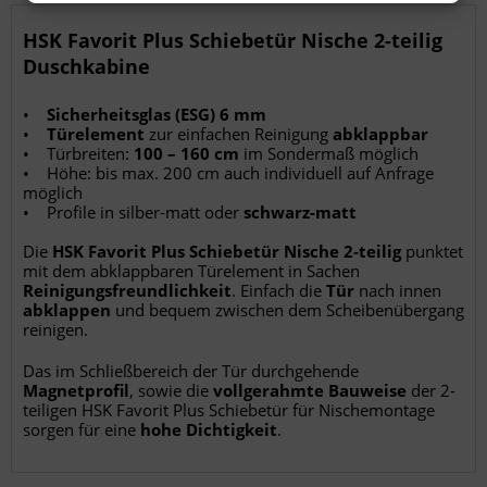
Verwendung von Profilen zur Auswahl personalisierter Werbung
Erstellung von Profilen zur Personalisierung von Inhalten
HSK Favorit Plus Schiebetür Nische 2-teilig
Verwendung von Profilen zur Auswahl personalisierter Inhalte
Messung der Werbeleistung
Duschkabine
Messung der Performance von Inhalten
Analyse von Zielgruppen durch Statistiken oder Kombinationen von
Daten aus verschiedenen Quellen
•
Sicherheitsglas (ESG) 6 mm
Entwicklung und Verbesserung der Angebote
•
Türelement
zur einfachen Reinigung
abklappbar
Verwendung reduzierter Daten zur Auswahl von Inhalten
• Türbreiten:
100 – 160 cm
im Sondermaß möglich
Besondere Features:
• Höhe: bis max. 200 cm auch individuell auf Anfrage
Verwendung genauer Standortdaten
möglich
Endgeräteeigenschaften zur Identifikation aktiv abfragen
• Profile in silber-matt oder
schwarz-matt
Die
HSK Favorit Plus Schiebetür Nische 2-teilig
punktet
mit dem abklappbaren Türelement in Sachen
Reinigungsfreundlichkeit
. Einfach die
Tür
nach innen
abklappen
und bequem zwischen dem Scheibenübergang
reinigen.
Das im Schließbereich der Tür durchgehende
Magnetprofil
, sowie die
vollgerahmte Bauweise
der 2-
teiligen HSK Favorit Plus Schiebetür für Nischemontage
sorgen für eine
hohe Dichtigkeit
.