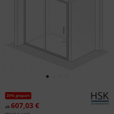
20% gespart
607,03 €
ab