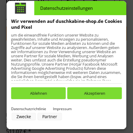
HSK Universal-Unterputz-Einbaubox Thermostat
Datenschutzeinstellungen
ab 117,86 € *
Wir verwenden auf duschkabine-shop.de Cookies
und Pixel
Jetzt indiv. konfigurieren
um die einwandfreie Funktion unserer Website zu
gewährleisten, Inhalte und Anzeigen zu personalisieren,
Funktionen für soziale Medien anbieten zu können und die
Zugriffe auf unserer Website zu analysieren. Außerdem geben
wir Informationen zu Ihrer Verwendung unserer Website an
unsere Partner für soziale Medien, Werbung und Analysen
weiter. Dies umfasst auch die Erstellung pseudonymer
Nutzungsprofile. Unsere Partner (Hotjar Facebook Microsoft
Advertising Google Advertising Products) führen diese
Informationen möglicherweise mit weiteren Daten zusammen,
die Sie ihnen bereitgestellt haben (bspw. anhand eines
persönlichen Accounts) oder welche sie im Rahmen Ihrer
Nutzung der Dienste gesammelt haben (bspw. Nutzungsdaten
anderer Geräte). Ihre Einwilligung zur Nutzung von Cookies
und Pixeln können Sie jederzeit widerrufen, indem Sie auf den
Ablehnen
Akzeptieren
Datenschutz-Button links unten klicken und dort die
entsprechenden Anpassungen vornehmen.
Datenschutzrichtlinie
Impressum
Zwecke der Datenverarbeitung durch unsere Partner:
HSK Unterputz-Sicherheitsthermostat - Softcube 1-
Zwecke
Partner
Speichern von oder Zugriff auf Informationen auf einem Endgerät
3 Abgänge
Verwendung reduzierter Daten zur Auswahl von Werbeanzeigen
Erstellung von Profilen für personalisierte Werbung
511,07 € *
Verwendung von Profilen zur Auswahl personalisierter Werbung