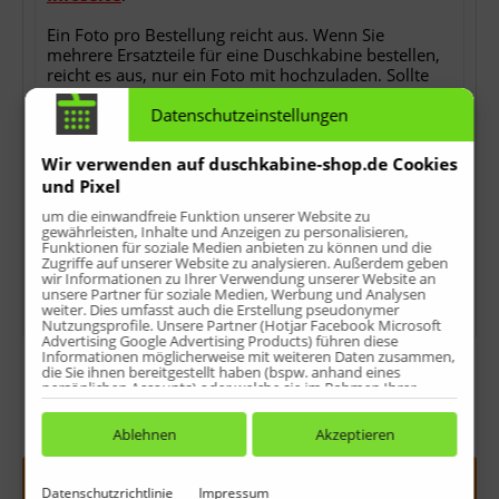
Ein Foto pro Bestellung reicht aus. Wenn Sie
mehrere Ersatzteile für eine Duschkabine bestellen,
reicht es aus, nur ein Foto mit hochzuladen. Sollte
der Upload bei Ihnen (z.B. wegen veraltetem
Datenschutzeinstellungen
Browser o.ä.) hier nicht funktionieren, können Sie
uns das Foto auch per E-Mail als Antwort auf die
Bestellbestätigung nach der Bestellung zusenden.
Wir verwenden auf duschkabine-shop.de Cookies
Ohne das Foto können wir Ihren Auftrag nicht
und Pixel
bearbeiten!
um die einwandfreie Funktion unserer Website zu
gewährleisten, Inhalte und Anzeigen zu personalisieren,
*
keine Detailfotos, keine Rechnungs- oder
Funktionen für soziale Medien anbieten zu können und die
Lieferscheinkopien, keine Ersatzteilübersichten oder
Zugriffe auf unserer Website zu analysieren. Außerdem geben
sonstwas.
wir Informationen zu Ihrer Verwendung unserer Website an
unsere Partner für soziale Medien, Werbung und Analysen
weiter. Dies umfasst auch die Erstellung pseudonymer
Nutzungsprofile. Unsere Partner (Hotjar Facebook Microsoft
Advertising Google Advertising Products) führen diese
Informationen möglicherweise mit weiteren Daten zusammen,
die Sie ihnen bereitgestellt haben (bspw. anhand eines
persönlichen Accounts) oder welche sie im Rahmen Ihrer
Nutzung der Dienste gesammelt haben (bspw. Nutzungsdaten
anderer Geräte). Ihre Einwilligung zur Nutzung von Cookies
Menge:
und Pixeln können Sie jederzeit widerrufen, indem Sie auf den
Ablehnen
Akzeptieren
Datenschutz-Button links unten klicken und dort die
entsprechenden Anpassungen vornehmen.
In den
Warenkorb
Datenschutzrichtlinie
Impressum