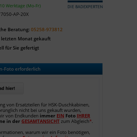
-10 Werktage (Mo-Fr)
77050-AP-20X
che Beratung:
05258-973812
 letzten Monat gekauft
ll für Sie gefertigt
-Foto erforderlich
d hier!
ung von Ersatzteilen für HSK-Duschkabinen,
rünglich nicht bei uns gekauft wurden,
wir von Endkunden
immer
EIN
Foto
IHRER
ne
in
der
GESAMTANSICHT
zum Abgleich
*
.
ormationen, warum wir ein Foto benötigen,