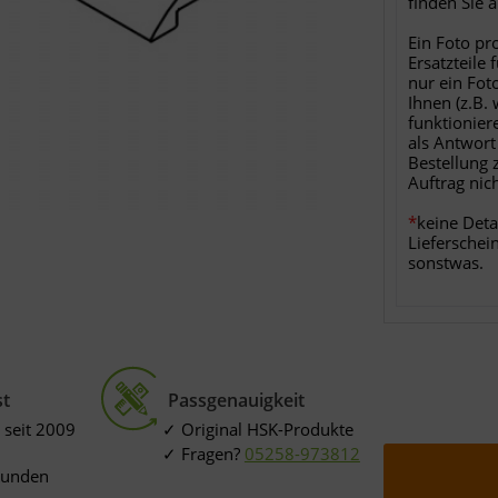
finden Sie 
Ein Foto pr
Ersatzteile 
nur ein Fot
Ihnen (z.B.
funktionier
als Antwort
Bestellung 
Auftrag nic
*
keine Deta
Lieferschei
sonstwas.
st
Passgenauigkeit
 seit 2009
Original HSK-Produkte
Fragen?
05258-973812
Kunden