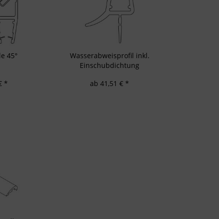
d Verbesserung der Angebote
zierter Daten zur Auswahl von Inhalten
res:
auer Standortdaten
haften zur Identifikation aktiv abfragen
le 45°
Wasserabweisprofil inkl.
Einschubdichtung
€ *
ab 41,51 € *