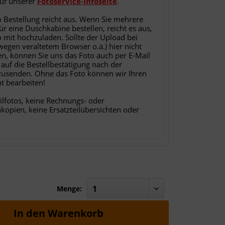
auf unserer
Fotoservice-Infoseite
.
o Bestellung reicht aus. Wenn Sie mehrere
für eine Duschkabine bestellen, reicht es aus,
o mit hochzuladen. Sollte der Upload bei
 wegen veraltetem Browser o.ä.) hier nicht
en, können Sie uns das Foto auch per E-Mail
 auf die Bestellbestätigung nach der
zusenden. Ohne das Foto können wir Ihren
ht bearbeiten!
ilfotos, keine Rechnungs- oder
nkopien, keine Ersatzteilübersichten oder
Menge:
In den
Warenkorb