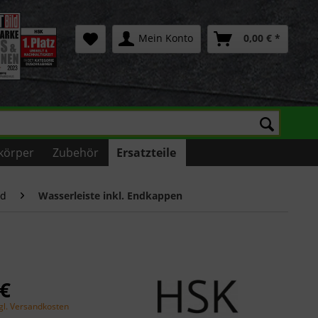
Mein Konto
0,00 € *
körper
Zubehör
Ersatzteile
nd
Wasserleiste inkl. Endkappen
 €
gl. Versandkosten