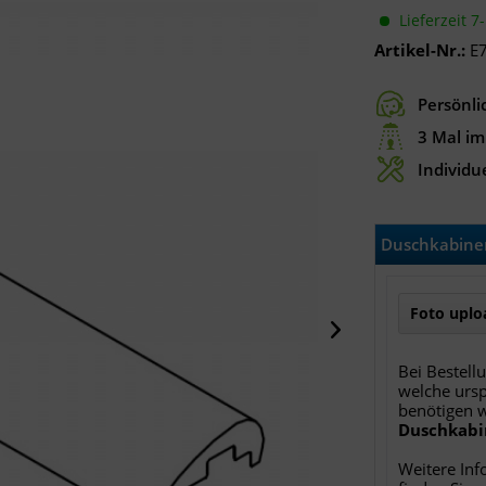
Lieferzeit 7
Artikel-Nr.:
E
Persönli
3 Mal im
Individue
Duschkabinen
Foto uploa
Bei Bestell
welche ursp
benötigen 
Duschkabi
Weitere Inf