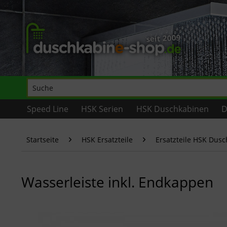
Speed Line
HSK Serien
HSK Duschkabinen
D
Startseite
HSK Ersatzteile
Ersatzteile HSK Dus
Wasserleiste inkl. Endkappen