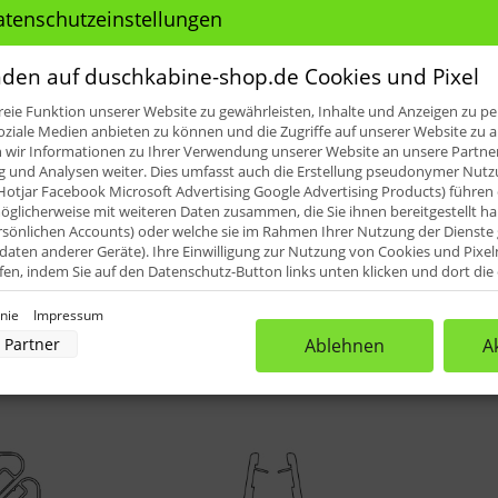
le für: HSK Atelier Pur Drehtür mit
atenschutzeinstellungen
:
den auf duschkabine-shop.de Cookies und Pixel
eie Funktion unserer Website zu gewährleisten, Inhalte und Anzeigen zu per
icht Pos. 20 - 22)
oziale Medien anbieten zu können und die Zugriffe auf unserer Website zu a
ir Informationen zu Ihrer Verwendung unserer Website an unsere Partner 
iefert. Diese können dann vor Ort an die erforderlichen Abmes
und Analysen weiter. Dies umfasst auch die Erstellung pseudonymer Nutzu
Hotjar Facebook Microsoft Advertising Google Advertising Products) führen 
glicherweise mit weiteren Daten zusammen, die Sie ihnen bereitgestellt h
rsönlichen Accounts) oder welche sie im Rahmen Ihrer Nutzung der Dienst
aten anderer Geräte). Ihre Einwilligung zur Nutzung von Cookies und Pixel
ufen, indem Sie auf den Datenschutz-Button links unten klicken und dort di
rnehmen.
inie
Impressum
nverarbeitung durch unsere Partner:
Partner
Ablehnen
A
der Zugriff auf Informationen auf einem Endgerät
uzierter Daten zur Auswahl von Werbeanzeigen
rofilen für personalisierte Werbung
Profilen zur Auswahl personalisierter Werbung
rofilen zur Personalisierung von Inhalten
Profilen zur Auswahl personalisierter Inhalte
rbeleistung
rformance von Inhalten
lgruppen durch Statistiken oder Kombinationen von Daten aus verschiedenen Quellen