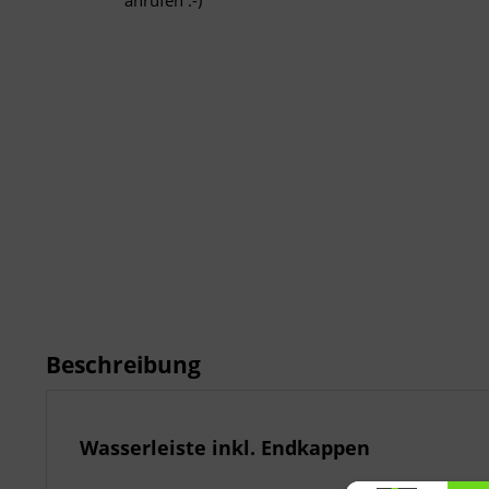
anrufen :-)
Beschreibung
Wasserleiste inkl. Endkappen