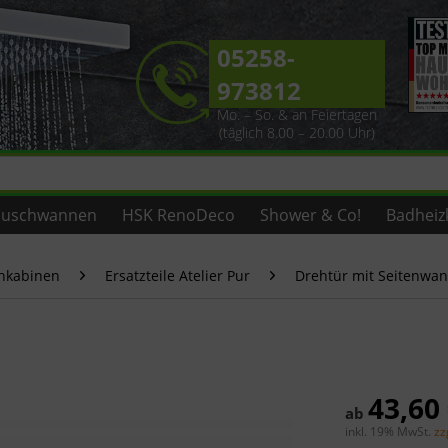
05258-
973812
Mo. – So. & an Feiertagen
(täglich 8.00 – 20.00 Uhr)
uschwannen
HSK RenoDeco
Shower & Co!
Badheiz
chkabinen
Ersatzteile Atelier Pur
Drehtür mit Seitenwa
43,60
ab
inkl. 19% MwSt.
zz