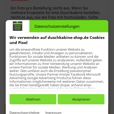
Ein Foto pro Bestellung reicht aus. Wenn Sie
mehrere Ersatzteile für eine Duschkabine bestellen,
reicht es aus, nur ein Foto mit hochzuladen. Sollte
der Upload bei Ihnen (z.B. wegen veraltetem
Datenschutzeinstellungen
Browser o.ä.) hier nicht funktionieren, können Sie
uns das Foto auch per E-Mail als Antwort auf die
Bestellbestätigung nach der Bestellung zusenden.
Wir verwenden auf duschkabine-shop.de Cookies
Ohne das Foto können wir Ihren Auftrag nicht
und Pixel
bearbeiten!
um die einwandfreie Funktion unserer Website zu
gewährleisten, Inhalte und Anzeigen zu personalisieren,
*
keine Detailfotos, keine Rechnungs- oder
Funktionen für soziale Medien anbieten zu können und die
Lieferscheinkopien, keine Ersatzteilübersichten oder
Zugriffe auf unserer Website zu analysieren. Außerdem geben
sonstwas.
wir Informationen zu Ihrer Verwendung unserer Website an
unsere Partner für soziale Medien, Werbung und Analysen
weiter. Dies umfasst auch die Erstellung pseudonymer
Nutzungsprofile. Unsere Partner (Hotjar Facebook Microsoft
Advertising Google Advertising Products) führen diese
Informationen möglicherweise mit weiteren Daten zusammen,
die Sie ihnen bereitgestellt haben (bspw. anhand eines
persönlichen Accounts) oder welche sie im Rahmen Ihrer
Nutzung der Dienste gesammelt haben (bspw. Nutzungsdaten
anderer Geräte). Ihre Einwilligung zur Nutzung von Cookies
Menge:
und Pixeln können Sie jederzeit widerrufen, indem Sie auf den
Ablehnen
Akzeptieren
Datenschutz-Button links unten klicken und dort die
entsprechenden Anpassungen vornehmen.
In den
Warenkorb
Datenschutzrichtlinie
Impressum