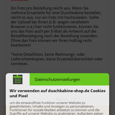
Ein Foto pro Bestellung reicht aus. Wenn Sie
mehrere Ersatzteile für eine Duschkabine bestellen,
reicht es aus, nur ein Foto mit hochzuladen. Sollte
der Upload bei Ihnen (z.B. wegen veraltetem
Browser o.ä.) hier nicht funktionieren, können Sie
uns das Foto auch per E-Mail als Antwort auf die
Bestellbestätigung nach der Bestellung zusenden.
Ohne das Foto können wir Ihren Auftrag nicht
bearbeiten!
*
keine Detailfotos, keine Rechnungs- oder
Lieferscheinkopien, keine Ersatzteilübersichten oder
sonstwas.
Datenschutzeinstellungen
Wir verwenden auf duschkabine-shop.de Cookies
und Pixel
Menge:
um die einwandfreie Funktion unserer Website zu
gewährleisten, Inhalte und Anzeigen zu personalisieren,
Funktionen für soziale Medien anbieten zu können und die
In den
Warenkorb
Zugriffe auf unserer Website zu analysieren. Außerdem geben