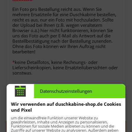
Ein Foto pro Bestellung reicht aus. Wenn Sie
mehrere Ersatzteile für eine Duschkabine bestellen,
reicht es aus, nur ein Foto mit hochzuladen. Sollte
der Upload bei Ihnen (z.B. wegen veraltetem
Browser o.ä.) hier nicht funktionieren, können Sie
uns das Foto auch per E-Mail als Antwort auf die
Bestellbestätigung nach der Bestellung zusenden.
Ohne das Foto können wir Ihren Auftrag nicht
bearbeiten!
*
keine Detailfotos, keine Rechnungs- oder
Lieferscheinkopien, keine Ersatzteilübersichten oder
sonstwas.
Datenschutzeinstellungen
Wir verwenden auf duschkabine-shop.de Cookies
und Pixel
Menge:
um die einwandfreie Funktion unserer Website zu
gewährleisten, Inhalte und Anzeigen zu personalisieren,
Funktionen für soziale Medien anbieten zu können und die
In den
Warenkorb
Zugriffe auf unserer Website zu analysieren. Außerdem geben