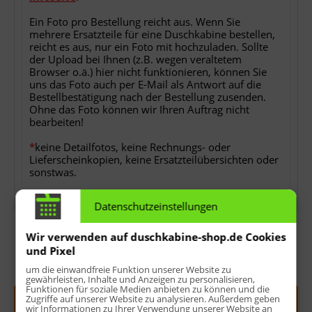
Ein Foto pro Bestellung reicht aus. Wenn Sie
mehrere Ersatzteile für eine Duschkabine bestellen,
reicht es aus, nur ein Foto mit hochzuladen. Sollte
der Upload bei Ihnen (z.B. wegen veraltetem
Browser o.ä.) hier nicht funktionieren, können Sie
uns das Foto auch per E-Mail als Antwort auf die
Bestellbestätigung nach der Bestellung zusenden.
Ohne das Foto können wir Ihren Auftrag nicht
bearbeiten!
*
keine Detailfotos, keine Rechnungs- oder
Lieferscheinkopien, keine Ersatzteilübersichten oder
sonstwas.
Datenschutzeinstellungen
Wir verwenden auf duschkabine-shop.de Cookies
und Pixel
Menge:
um die einwandfreie Funktion unserer Website zu
gewährleisten, Inhalte und Anzeigen zu personalisieren,
Funktionen für soziale Medien anbieten zu können und die
Zugriffe auf unserer Website zu analysieren. Außerdem geben
In den
Warenkorb
wir Informationen zu Ihrer Verwendung unserer Website an