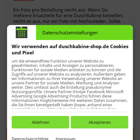
Ein Foto pro Bestellung reicht aus. Wenn Sie
mehrere Ersatzteile für eine Duschkabine bestellen,
reicht es aus, nur ein Foto mit hochzuladen. Sollte
der Upload bei Ihnen (z.B. wegen veraltetem
Browser o.ä.) hier nicht funktionieren, können Sie
Datenschutzeinstellungen
uns das Foto auch per E-Mail als Antwort auf die
Bestellbestätigung nach der Bestellung zusenden.
Wir verwenden auf duschkabine-shop.de Cookies
Ohne das Foto können wir Ihren Auftrag nicht
und Pixel
bearbeiten!
um die einwandfreie Funktion unserer Website zu
gewährleisten, Inhalte und Anzeigen zu personalisieren,
*
keine Detailfotos, keine Rechnungs- oder
Funktionen für soziale Medien anbieten zu können und die
Lieferscheinkopien, keine Ersatzteilübersichten oder
Zugriffe auf unserer Website zu analysieren. Außerdem geben
sonstwas.
wir Informationen zu Ihrer Verwendung unserer Website an
unsere Partner für soziale Medien, Werbung und Analysen
weiter. Dies umfasst auch die Erstellung pseudonymer
Nutzungsprofile. Unsere Partner (Hotjar Facebook Microsoft
Advertising Google Advertising Products) führen diese
Informationen möglicherweise mit weiteren Daten zusammen,
die Sie ihnen bereitgestellt haben (bspw. anhand eines
persönlichen Accounts) oder welche sie im Rahmen Ihrer
Nutzung der Dienste gesammelt haben (bspw. Nutzungsdaten
anderer Geräte). Ihre Einwilligung zur Nutzung von Cookies
Menge:
und Pixeln können Sie jederzeit widerrufen, indem Sie auf den
Ablehnen
Akzeptieren
Datenschutz-Button links unten klicken und dort die
entsprechenden Anpassungen vornehmen.
In den
Warenkorb
Datenschutzrichtlinie
Impressum