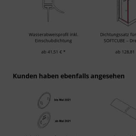
Entwicklung un
Verwendung redu
Besondere Featu
Verwendung gen
Endgeräteeigensc
Wasserabweisprofil inkl.
Dichtungssatz f
Einschubdichtung
SOFTCUBE – Dre
Seitenwa
ab 41,51 € *
ab 128,81 
Kunden haben ebenfalls angesehen