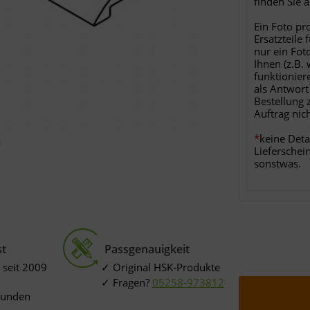
finden Sie 
Ein Foto pr
Ersatzteile 
nur ein Fot
Ihnen (z.B.
funktionier
als Antwort
Bestellung 
Auftrag nic
*
keine Deta
Lieferschei
sonstwas.
st
Passgenauigkeit
 seit 2009
Original HSK-Produkte
Fragen?
05258-973812
Kunden