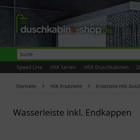
Speed Line
HSK Serien
HSK Duschkabinen
D
Startseite
HSK Ersatzteile
Ersatzteile HSK Dus
Wasserleiste inkl. Endkappen