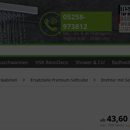
05258-
973812
Mo. – So. & an Feiertagen
(täglich 8.00 – 20.00 Uhr)
uschwannen
HSK RenoDeco
Shower & Co!
Badheiz
chkabinen
Ersatzteile Premium Softcube
Drehtür mit S
43,60
ab
inkl. 19% MwSt.
zz