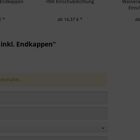
. Endkappen
HSK Einschubdichtung
Wasserab
Eins
€ *
ab 16,37 € *
ab
inkl. Endkappen"
schaltet.