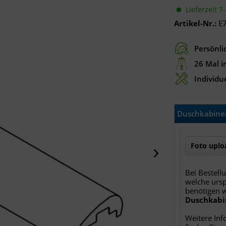
Lieferzeit 7
Artikel-Nr.:
E
Persönli
26 Mal i
Individue
Duschkabinen
Foto uploa
Bei Bestell
welche ursp
benötigen 
Duschkabi
Weitere Inf