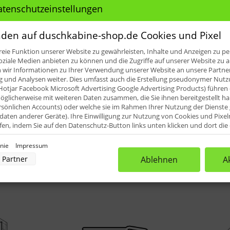
ile für: HSK Premium Softcube Dre
atenschutzeinstellungen
:
den auf duschkabine-shop.de Cookies und Pixel
eie Funktion unserer Website zu gewährleisten, Inhalte und Anzeigen zu per
icht Pos. 20, 37, 38)
oziale Medien anbieten zu können und die Zugriffe auf unserer Website zu a
ir Informationen zu Ihrer Verwendung unserer Website an unsere Partner 
iefert (1.000 mm). Diese können dann vor Ort an die erforder
und Analysen weiter. Dies umfasst auch die Erstellung pseudonymer Nutzu
Hotjar Facebook Microsoft Advertising Google Advertising Products) führen 
glicherweise mit weiteren Daten zusammen, die Sie ihnen bereitgestellt h
rsönlichen Accounts) oder welche sie im Rahmen Ihrer Nutzung der Dienst
aten anderer Geräte). Ihre Einwilligung zur Nutzung von Cookies und Pixel
ufen, indem Sie auf den Datenschutz-Button links unten klicken und dort di
rnehmen.
inie
Impressum
nverarbeitung durch unsere Partner:
Partner
Ablehnen
A
der Zugriff auf Informationen auf einem Endgerät
uzierter Daten zur Auswahl von Werbeanzeigen
rofilen für personalisierte Werbung
Profilen zur Auswahl personalisierter Werbung
rofilen zur Personalisierung von Inhalten
Profilen zur Auswahl personalisierter Inhalte
rbeleistung
rformance von Inhalten
lgruppen durch Statistiken oder Kombinationen von Daten aus verschiedenen Quellen