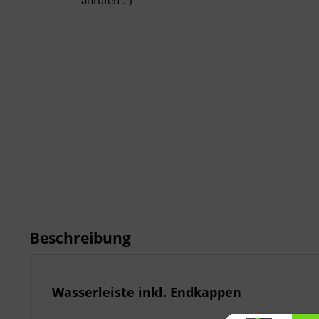
anrufen :-)
Beschreibung
Wasserleiste inkl. Endkappen