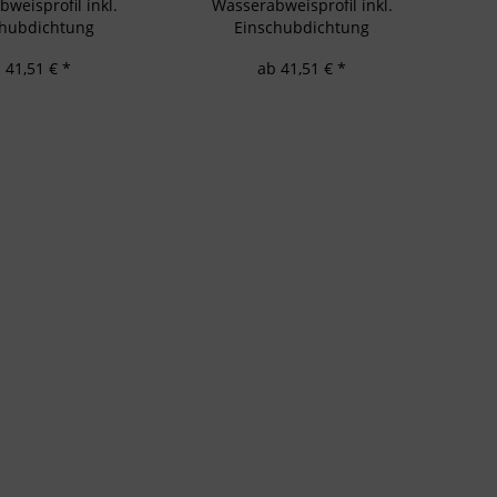
weisprofil inkl.
Wasserabweisprofil inkl.
chubdichtung
Einschubdichtung
 41,51 € *
ab 41,51 € *