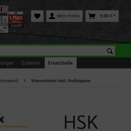
Mein Konto
0,00 € *
körper
Zubehör
Ersatzteile
eitenwand
Wasserleiste inkl. Endkappen
 €
gl. Versandkosten