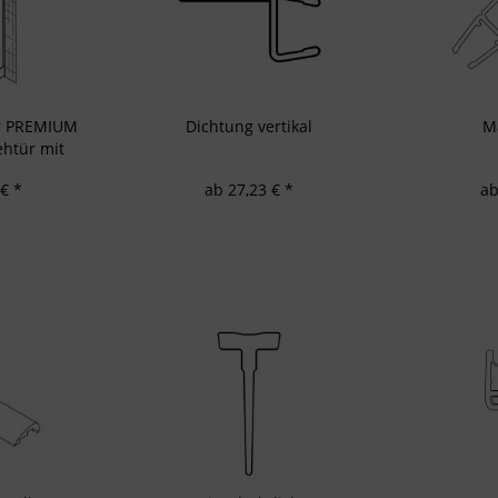
d Verbesserung der Angebote
zierter Daten zur Auswahl von Inhalten
res:
auer Standortdaten
haften zur Identifikation aktiv abfragen
ür PREMIUM
Dichtung vertikal
M
htür mit
nd
€ *
ab 27,23 € *
ab