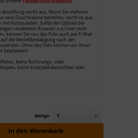
auf unserer
Fotoservice-Infoseite
.
o Bestellung reicht aus. Wenn Sie mehrere
für eine Duschkabine bestellen, reicht es aus,
o mit hochzuladen. Sollte der Upload bei
 wegen veraltetem Browser o.ä.) hier nicht
en, können Sie uns das Foto auch per E-Mail
 auf die Bestellbestätigung nach der
zusenden. Ohne das Foto können wir Ihren
ht bearbeiten!
ilfotos, keine Rechnungs- oder
nkopien, keine Ersatzteilübersichten oder
Menge:
In den
Warenkorb