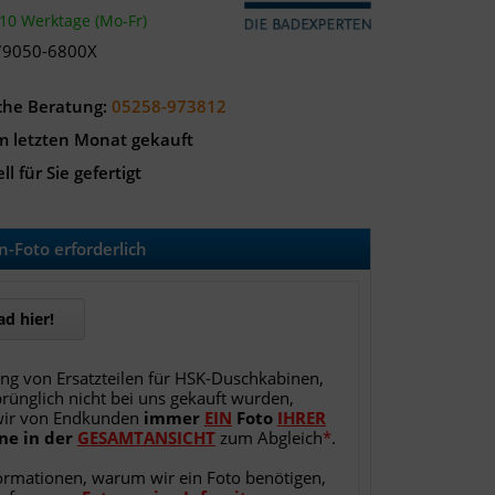
-10 Werktage (Mo-Fr)
79050-6800X
che Beratung:
05258-973812
m letzten Monat gekauft
ll für Sie gefertigt
-Foto erforderlich
d hier!
ung von Ersatzteilen für HSK-Duschkabinen,
rünglich nicht bei uns gekauft wurden,
wir von Endkunden
immer
EIN
Foto
IHRER
ne
in
der
GESAMTANSICHT
zum Abgleich
*
.
ormationen, warum wir ein Foto benötigen,