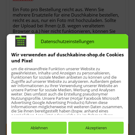
Ein Foto pro Bestellung reicht aus. Wenn Sie
mehrere Ersatzteile für eine Duschkabine bestellen,
reicht es aus, nur ein Foto mit hochzuladen. Sollte
der Upload bei Ihnen (z.B. wegen veraltetem
Browser o.ä.) hier nicht funktionieren, können Sie
uns das Foto auch per E-Mail als Antwort auf die
Datenschutzeinstellungen
Bestellbestätigung nach der Bestellung zusenden.
Ohne das Foto können wir Ihren Auftrag nicht
bearbeiten!
Wir verwenden auf duschkabine-shop.de Cookies
und Pixel
*
keine Detailfotos, keine Rechnungs- oder
um die einwandfreie Funktion unserer Website zu
Lieferscheinkopien, keine Ersatzteilübersichten oder
gewährleisten, Inhalte und Anzeigen zu personalisieren,
sonstwas.
Funktionen für soziale Medien anbieten zu können und die
Zugriffe auf unserer Website zu analysieren. Außerdem geben
wir Informationen zu Ihrer Verwendung unserer Website an
unsere Partner für soziale Medien, Werbung und Analysen
weiter. Dies umfasst auch die Erstellung pseudonymer
Nutzungsprofile. Unsere Partner (Hotjar Facebook Microsoft
Advertising Google Advertising Products) führen diese
Informationen möglicherweise mit weiteren Daten zusammen,
die Sie ihnen bereitgestellt haben (bspw. anhand eines
persönlichen Accounts) oder welche sie im Rahmen Ihrer
Menge:
Nutzung der Dienste gesammelt haben (bspw. Nutzungsdaten
anderer Geräte). Ihre Einwilligung zur Nutzung von Cookies
und Pixeln können Sie jederzeit widerrufen, indem Sie auf den
Ablehnen
Akzeptieren
In den
Warenkorb
Datenschutz-Button links unten klicken und dort die