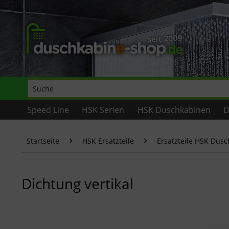
Speed Line
HSK Serien
HSK Duschkabinen
D
Startseite
HSK Ersatzteile
Ersatzteile HSK Dus
Dichtung vertikal