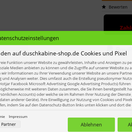
Bewerten
atenschutzeinstellungen
den auf duschkabine-shop.de Cookies und Pixel
eie Funktion unserer Website zu gewährleisten, Inhalte und Anzeigen zu per
Artikel-Nr.:
oziale Medien anbieten zu können und die Zugriffe auf unserer Website zu a
ir Informationen zu Ihrer Verwendung unserer Website an unsere Partner 
Fragen zum A
und Analysen weiter. Dies umfasst auch die Erstellung pseudonymer Nutzu
Hotjar Facebook Microsoft Advertising Google Advertising Products) führen 
glicherweise mit weiteren Daten zusammen, die Sie ihnen bereitgestellt h
rsönlichen Accounts) oder welche sie im Rahmen Ihrer Nutzung der Dienst
aten anderer Geräte). Ihre Einwilligung zur Nutzung von Cookies und Pixel
ufen, indem Sie auf den Datenschutz-Button links unten klicken und dort di
rnehmen.
inie
Impressum
nverarbeitung durch unsere Partner:
Partner
Ablehnen
A
der Zugriff auf Informationen auf einem Endgerät