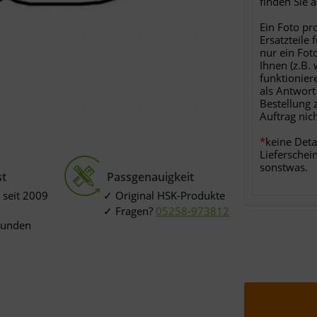
finden Sie 
Ein Foto pr
Ersatzteile 
nur ein Fot
Ihnen (z.B.
funktionier
als Antwort
Bestellung 
Auftrag nic
*
keine Deta
Lieferschei
sonstwas.
st
Passgenauigkeit
 seit 2009
Original HSK-Produkte
Fragen?
05258-973812
Kunden