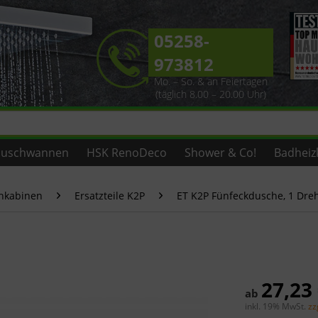
05258-
973812
Mo. – So. & an Feiertagen
(täglich 8.00 – 20.00 Uhr)
uschwannen
HSK RenoDeco
Shower & Co!
Badheiz
chkabinen
Ersatzteile K2P
ET K2P Fünfeckdusche, 1 Dreht
27,23
ab
inkl. 19% MwSt.
zz