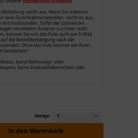
auf unserer
Fotoservice-Infoseite
.
o Bestellung reicht aus. Wenn Sie mehrere
für eine Duschkabine bestellen, reicht es aus,
o mit hochzuladen. Sollte der Upload bei
 wegen veraltetem Browser o.ä.) hier nicht
en, können Sie uns das Foto auch per E-Mail
 auf die Bestellbestätigung nach der
zusenden. Ohne das Foto können wir Ihren
ht bearbeiten!
ilfotos, keine Rechnungs- oder
nkopien, keine Ersatzteilübersichten oder
Menge:
In den
Warenkorb