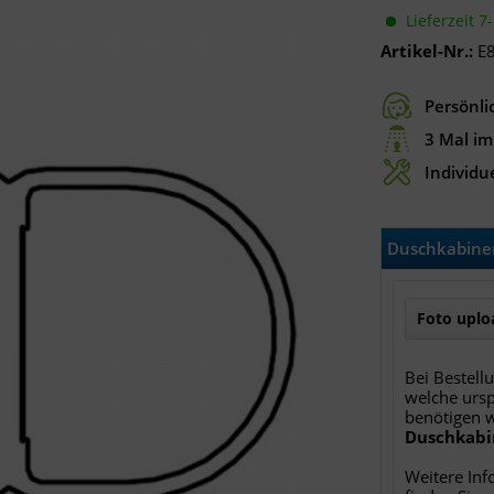
Lieferzeit 7
Artikel-Nr.:
E
Persönli
3 Mal im
Individue
Duschkabinen
Foto uploa
Bei Bestell
welche ursp
benötigen 
Duschkabi
Weitere Inf