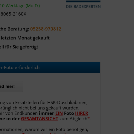
-10 Werktage (Mo-Fr)
88065-2160X
che Beratung:
05258-973812
 letzten Monat gekauft
ll für Sie gefertigt
-Foto erforderlich
d hier!
ung von Ersatzteilen für HSK-Duschkabinen,
rünglich nicht bei uns gekauft wurden,
wir von Endkunden
immer
EIN
Foto
IHRER
ne
in
der
GESAMTANSICHT
zum Abgleich
*
.
ormationen, warum wir ein Foto benötigen,