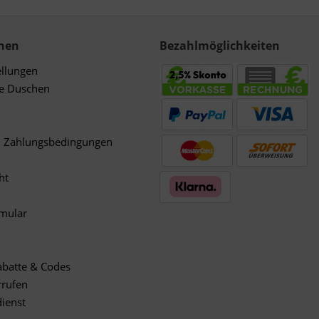
nen
Bezahlmöglichkeiten
ellungen
de Duschen
d Zahlungsbedingungen
ht
rmular
abatte & Codes
rrufen
ienst