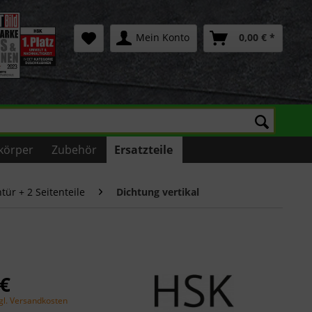
Mein Konto
0,00 € *
körper
Zubehör
Ersatzteile
ür + 2 Seitenteile
Dichtung vertikal
 €
gl. Versandkosten