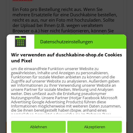
Ein Foto pro Bestellung reicht aus. Wenn Sie
mehrere Ersatzteile für eine Duschkabine bestellen,
reicht es aus, nur ein Foto mit hochzuladen. Sollte
der Upload bei Ihnen (z.B. wegen veraltetem
Browser o.ä.) hier nicht funktionieren, können Sie
uns das Foto auch per E-Mail als Antwort auf die
Bestellbestätigung nach der Bestellung zusenden.
Datenschutzeinstellungen
Ohne das Foto können wir Ihren Auftrag nicht
bearbeiten!
Wir verwenden auf duschkabine-shop.de Cookies
und Pixel
*
keine Detailfotos, keine Rechnungs- oder
Lieferscheinkopien, keine Ersatzteilübersichten oder
um die einwandfreie Funktion unserer Website zu
gewährleisten, Inhalte und Anzeigen zu personalisieren,
sonstwas.
Funktionen für soziale Medien anbieten zu können und die
Zugriffe auf unserer Website zu analysieren. Außerdem geben
wir Informationen zu Ihrer Verwendung unserer Website an
unsere Partner für soziale Medien, Werbung und Analysen
weiter. Dies umfasst auch die Erstellung pseudonymer
Nutzungsprofile. Unsere Partner (Hotjar Facebook Microsoft
Advertising Google Advertising Products) führen diese
Informationen möglicherweise mit weiteren Daten zusammen,
die Sie ihnen bereitgestellt haben (bspw. anhand eines
persönlichen Accounts) oder welche sie im Rahmen Ihrer
Menge:
Nutzung der Dienste gesammelt haben (bspw. Nutzungsdaten
anderer Geräte). Ihre Einwilligung zur Nutzung von Cookies
und Pixeln können Sie jederzeit widerrufen, indem Sie auf den
Ablehnen
Akzeptieren
In den
Warenkorb
Datenschutz-Button links unten klicken und dort die