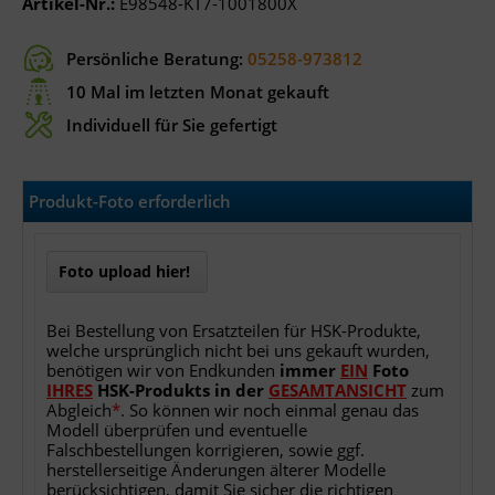
Artikel-Nr.:
E98548-KT7-1001800X
Persönliche Beratung:
05258-973812
10 Mal im letzten Monat gekauft
Individuell für Sie gefertigt
Produkt-Foto erforderlich
Foto upload hier!
Bei Bestellung von Ersatzteilen für HSK-Produkte,
welche ursprünglich nicht bei uns gekauft wurden,
benötigen wir von Endkunden
immer
EIN
Foto
IHRES
HSK-Produkts
in
der
GESAMTANSICHT
zum
Abgleich
*
. So können wir noch einmal genau das
Modell überprüfen und eventuelle
Falschbestellungen korrigieren, sowie ggf.
herstellerseitige Änderungen älterer Modelle
berücksichtigen, damit Sie sicher die richtigen