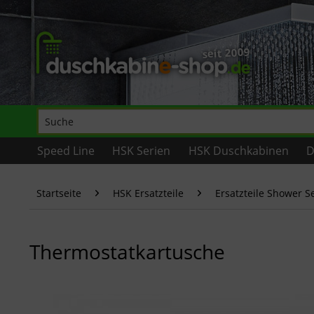
Speed Line
HSK Serien
HSK Duschkabinen
D
Startseite
HSK Ersatzteile
Ersatzteile Shower S
Thermostatkartusche