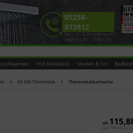
05258-
973812
Mo. – So. & an Feiertagen
(täglich 8.00 – 20.00 Uhr)
uschwannen
HSK RenoDeco
Shower & Co!
Badheiz
ets
RS 500 Thermostat
Thermostatkartusche
115,8
ab
inkl. 19% MwSt.
zz