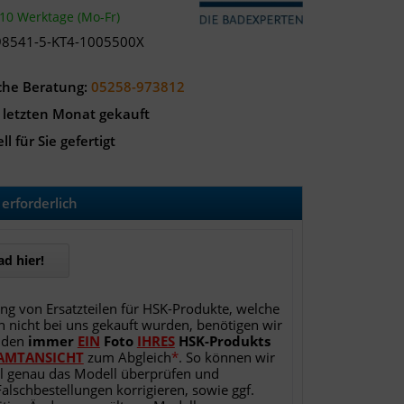
-10 Werktage (Mo-Fr)
98541-5-KT4-1005500X
che Beratung:
05258-973812
 letzten Monat gekauft
ll für Sie gefertigt
erforderlich
d hier!
ung von Ersatzteilen für HSK-Produkte, welche
h nicht bei uns gekauft wurden, benötigen wir
nden
immer
EIN
Foto
IHRES
HSK-Produkts
AMTANSICHT
zum Abgleich
*
. So können wir
l genau das Modell überprüfen und
Falschbestellungen korrigieren, sowie ggf.