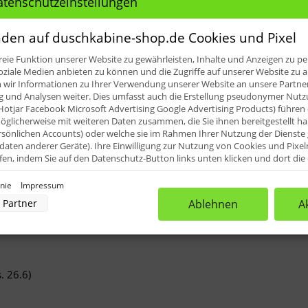
atenschutzeinstellungen
den auf duschkabine-shop.de Cookies und Pixel
Artikel-Nr.:
eie Funktion unserer Website zu gewährleisten, Inhalte und Anzeigen zu per
Fragen zum A
oziale Medien anbieten zu können und die Zugriffe auf unserer Website zu a
ir Informationen zu Ihrer Verwendung unserer Website an unsere Partner 
und Analysen weiter. Dies umfasst auch die Erstellung pseudonymer Nutzu
Hotjar Facebook Microsoft Advertising Google Advertising Products) führen 
glicherweise mit weiteren Daten zusammen, die Sie ihnen bereitgestellt h
rsönlichen Accounts) oder welche sie im Rahmen Ihrer Nutzung der Dienst
aten anderer Geräte). Ihre Einwilligung zur Nutzung von Cookies und Pixel
ufen, indem Sie auf den Datenschutz-Button links unten klicken und dort di
rnehmen.
inie
Impressum
nverarbeitung durch unsere Partner:
Partner
Ablehnen
A
le für: HSK Shower-Set - RS 500 The
der Zugriff auf Informationen auf einem Endgerät
uzierter Daten zur Auswahl von Werbeanzeigen
rofilen für personalisierte Werbung
Profilen zur Auswahl personalisierter Werbung
rofilen zur Personalisierung von Inhalten
Profilen zur Auswahl personalisierter Inhalte
. 26.6)
rbeleistung
rformance von Inhalten
lgruppen durch Statistiken oder Kombinationen von Daten aus verschiedenen Quellen
d Verbesserung der Angebote