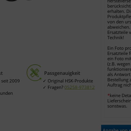
herstellers
berücksichti
erhalten. D
Produktpfle
von den ur
abweichen. 
Ersatzteile
Technik!
Ein Foto pr
Ersatzteile 
ein Foto mi
(z.B. wegen
funktionier
st
Passgenauigkeit
als Antwort
Bestellung 
 seit 2009
Original HSK-Produkte
Auftrag nic
Fragen?
05258-973812
Kunden
*
keine Deta
Lieferschei
sonstwas.
Angabe von e