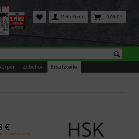
Mein Konto
0,00 € *
körper
Zubehör
Ersatzteile
8 €
gl. Versandkosten