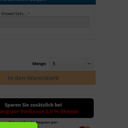
 ShowerSets... ¹
Menge:
In den
Warenkorb