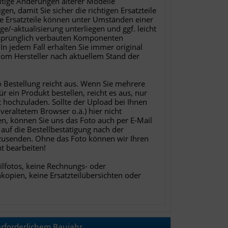
eitige Änderungen älterer Modelle
gen, damit Sie sicher die richtigen Ersatzteile
ie Ersatzteile können unter Umständen einer
ge/-aktualisierung unterliegen und ggf. leicht
sprünglich verbauten Komponenten
In jedem Fall erhalten Sie immer original
 vom Hersteller nach aktuellem Stand der
o Bestellung reicht aus. Wenn Sie mehrere
für ein Produkt bestellen, reicht es aus, nur
t hochzuladen. Sollte der Upload bei Ihnen
 veraltetem Browser o.ä.) hier nicht
en, können Sie uns das Foto auch per E-Mail
 auf die Bestellbestätigung nach der
zusenden. Ohne das Foto können wir Ihren
ht bearbeiten!
ilfotos, keine Rechnungs- oder
nkopien, keine Ersatzteilübersichten oder
rforderlichem Baujahr