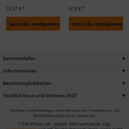
16,37 € *
9,78 € *
Jetzt indiv. konfigurieren
Jetzt indiv. konfigurieren
Servicetelefon
Informationen
Bezahlmöglichkeiten
TestBild Haus und Wohnen 2023
Alle Bilder und Abbildungen stellen Beispiele dar. Konstruktions- und
Modelländerungen können abweichen.
* Alle Preise inkl. gesetzl. Mehrwertsteuer zzgl.
Versandkosten
und ggf. Nachnahmegebühren, wenn nicht