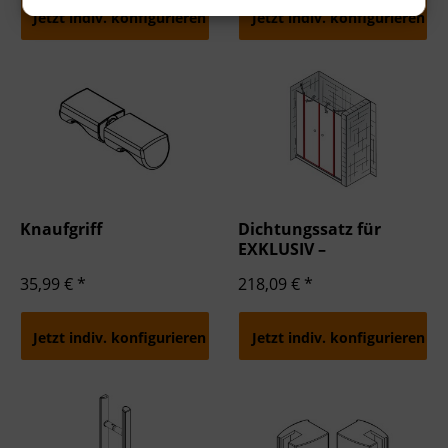
Erstellung von Profilen für personalisierte Werbung
Jetzt indiv. konfigurieren
Jetzt indiv. konfigurieren
Verwendung von Profilen zur Auswahl personalisierter Werbung
Erstellung von Profilen zur Personalisierung von Inhalten
Verwendung von Profilen zur Auswahl personalisierter Inhalte
Messung der Werbeleistung
Messung der Performance von Inhalten
Analyse von Zielgruppen durch Statistiken oder Kombinationen von
Daten aus verschiedenen Quellen
Entwicklung und Verbesserung der Angebote
Verwendung reduzierter Daten zur Auswahl von Inhalten
Besondere Features:
Verwendung genauer Standortdaten
Endgeräteeigenschaften zur Identifikation aktiv abfragen
Knaufgriff
Dichtungssatz für
EXKLUSIV –
Raumnische 4-teilig
35,99 € *
218,09 € *
Jetzt indiv. konfigurieren
Jetzt indiv. konfigurieren