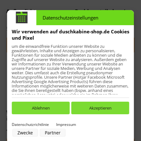
Außendichtung
Drehlagerteil oben /
unten
Datenschutzeinstellungen
54,44 € *
34,94 € *
Wir verwenden auf duschkabine-shop.de Cookies
und Pixel
Jetzt indiv. konfigurieren
Jetzt indiv. konfigurieren
um die einwandfreie Funktion unserer Website zu
gewährleisten, Inhalte und Anzeigen zu personalisieren,
Funktionen für soziale Medien anbieten zu können und die
Zugriffe auf unserer Website zu analysieren. Außerdem geben
wir Informationen zu Ihrer Verwendung unserer Website an
unsere Partner für soziale Medien, Werbung und Analysen
weiter. Dies umfasst auch die Erstellung pseudonymer
Nutzungsprofile. Unsere Partner (Hotjar Facebook Microsoft
Advertising Google Advertising Products) führen diese
Informationen möglicherweise mit weiteren Daten zusammen,
die Sie ihnen bereitgestellt haben (bspw. anhand eines
persönlichen Accounts) oder welche sie im Rahmen Ihrer
Nutzung der Dienste gesammelt haben (bspw. Nutzungsdaten
anderer Geräte). Ihre Einwilligung zur Nutzung von Cookies
und Pixeln können Sie jederzeit widerrufen, indem Sie auf den
Ablehnen
Akzeptieren
Wasserabweisprofil
Wasserleiste inkl.
Datenschutz-Button links unten klicken und dort die
entsprechenden Anpassungen vornehmen.
inkl. Endkappen +
Endkappen
Einschubdichtung
Datenschutzrichtlinie
Impressum
Zwecke der Datenverarbeitung durch unsere Partner:
49,12 € *
43,60 € *
Zwecke
Partner
Speichern von oder Zugriff auf Informationen auf einem Endgerät
Verwendung reduzierter Daten zur Auswahl von Werbeanzeigen