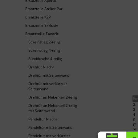
Ersatzteile Aperto
Ersatzteile Atelier Pur
Ersatzteile K2P
Ersatzteile Exklusiv
Ersatzteile Favorit
Eckeinstieg 2-teilig
Eckeinstieg 4-teilig
Runddusche 4-teilig
Drehtür Nische
Drehtür mit Seitenwand
Drehtür mit verkürzter
Seitenwand
Drehtür an Nebenteil 2-teilig
Drehtür an Nebenteil 2-teilig
mit Seitenwand
Pendeltür Nische
Pendeltür mit Seitenwand
Pendeltür mit verkürzter