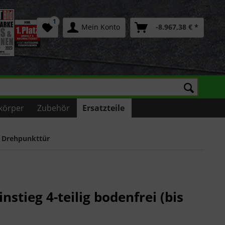
1
Mein Konto
-8.967,38 € *
körper
Zubehör
Ersatzteile
it Drehpunkttür
nstieg 4-teilig bodenfrei (bis