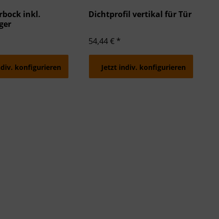
rbock inkl.
Dichtprofil vertikal für Tür
ger
54,44 € *
ndiv. konfigurieren
Jetzt indiv. konfigurieren