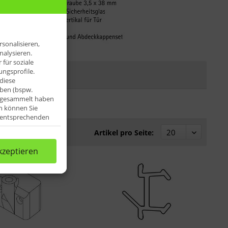
sonalisieren,
nalysieren.
für soziale
ngsprofile.
diese
aben (bspw.
e gesammelt haben
n können Sie
e entsprechenden
Artikel pro Seite:
kzeptieren