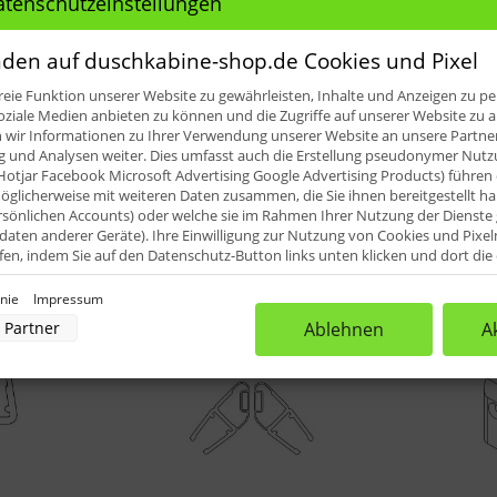
atenschutzeinstellungen
den auf duschkabine-shop.de Cookies und Pixel
eie Funktion unserer Website zu gewährleisten, Inhalte und Anzeigen zu per
oziale Medien anbieten zu können und die Zugriffe auf unserer Website zu a
ir Informationen zu Ihrer Verwendung unserer Website an unsere Partner 
und Analysen weiter. Dies umfasst auch die Erstellung pseudonymer Nutzu
Hotjar Facebook Microsoft Advertising Google Advertising Products) führen 
glicherweise mit weiteren Daten zusammen, die Sie ihnen bereitgestellt h
rsönlichen Accounts) oder welche sie im Rahmen Ihrer Nutzung der Dienst
Preis
aten anderer Geräte). Ihre Einwilligung zur Nutzung von Cookies und Pixel
ufen, indem Sie auf den Datenschutz-Button links unten klicken und dort di
rnehmen.
von
bis
54,44 €
201,94 €
inie
Impressum
nverarbeitung durch unsere Partner:
Partner
Ablehnen
A
der Zugriff auf Informationen auf einem Endgerät
uzierter Daten zur Auswahl von Werbeanzeigen
rofilen für personalisierte Werbung
Profilen zur Auswahl personalisierter Werbung
rofilen zur Personalisierung von Inhalten
Profilen zur Auswahl personalisierter Inhalte
rbeleistung
rformance von Inhalten
lgruppen durch Statistiken oder Kombinationen von Daten aus verschiedenen Quellen
d Verbesserung der Angebote