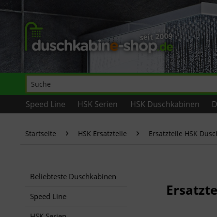
Speed Line
HSK Serien
HSK Duschkabinen
D
Startseite
HSK Ersatzteile
Ersatzteile HSK Dus
Beliebteste Duschkabinen
Ersatzte
Speed Line
HSK Serien