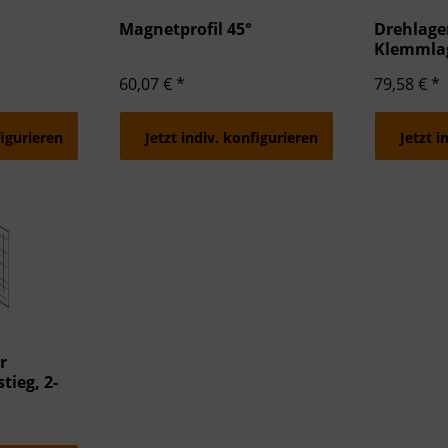
zierter Daten zur Auswahl von Inhalten
Magnetprofil 45°
Drehlage
res:
Klemmla
auer Standortdaten
haften zur Identifikation aktiv abfragen
60,07 € *
79,58 € *
figurieren
Jetzt indiv. konfigurieren
Jetzt i
r
tieg, 2-
hpunkttür