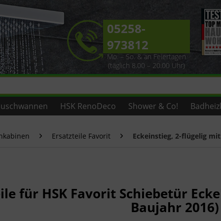
05258-
973812
Mo. – So. & an Feiertagen
(täglich 8.00 – 20.00 Uhr)
uschwannen
HSK RenoDeco
Shower & Co!
Badheiz
chkabinen
Ersatzteile Favorit
Eckeinstieg, 2-flügelig m
ile für HSK Favorit Schiebetür Eckei
Baujahr 2016)