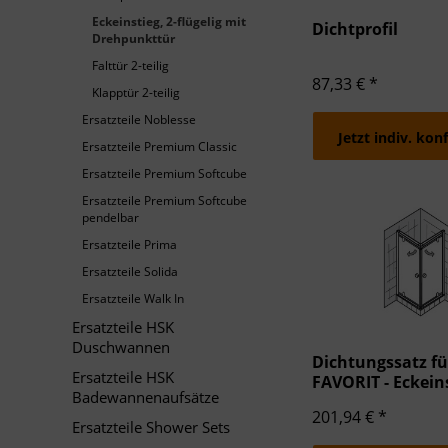
Verwendung redu
Eckeinstieg, 2-flügelig mit
Dichtprofil
Besondere Featu
Drehpunkttür
Verwendung gen
Falttür 2-teilig
Endgeräteeigensc
87,33 € *
Klapptür 2-teilig
Ersatzteile Noblesse
Jetzt indiv. kon
Ersatzteile Premium Classic
Ersatzteile Premium Softcube
Ersatzteile Premium Softcube
pendelbar
Ersatzteile Prima
Ersatzteile Solida
Ersatzteile Walk In
Ersatzteile HSK
Duschwannen
Dichtungssatz fü
Ersatzteile HSK
FAVORIT - Eckeins
Badewannenaufsätze
flügelig mit Dre
201,94 € *
Ersatzteile Shower Sets