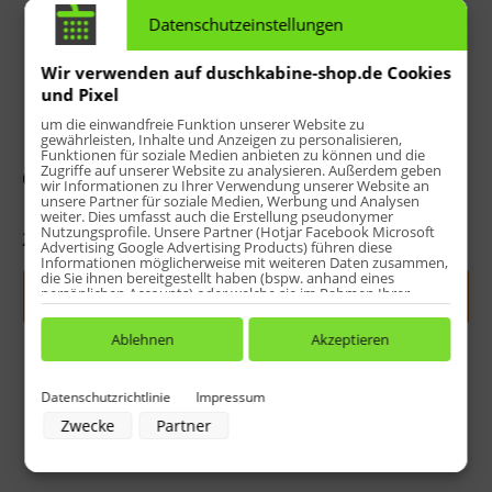
Datenschutzeinstellungen
Wir verwenden auf duschkabine-shop.de Cookies
und Pixel
um die einwandfreie Funktion unserer Website zu
gewährleisten, Inhalte und Anzeigen zu personalisieren,
Funktionen für soziale Medien anbieten zu können und die
Zugriffe auf unserer Website zu analysieren. Außerdem geben
O-Dichtung
Wasserabweisprofil
wir Informationen zu Ihrer Verwendung unserer Website an
inkl. Einschubdichtung
unsere Partner für soziale Medien, Werbung und Analysen
weiter. Dies umfasst auch die Erstellung pseudonymer
Nutzungsprofile. Unsere Partner (Hotjar Facebook Microsoft
27,23 € *
41,51 € *
Advertising Google Advertising Products) führen diese
Informationen möglicherweise mit weiteren Daten zusammen,
die Sie ihnen bereitgestellt haben (bspw. anhand eines
persönlichen Accounts) oder welche sie im Rahmen Ihrer
Jetzt indiv. konfigurieren
Jetzt indiv. konfigurieren
Nutzung der Dienste gesammelt haben (bspw. Nutzungsdaten
anderer Geräte). Ihre Einwilligung zur Nutzung von Cookies
und Pixeln können Sie jederzeit widerrufen, indem Sie auf den
Ablehnen
Akzeptieren
Datenschutz-Button links unten klicken und dort die
entsprechenden Anpassungen vornehmen.
Datenschutzrichtlinie
Impressum
Zwecke der Datenverarbeitung durch unsere Partner:
Zwecke
Partner
Speichern von oder Zugriff auf Informationen auf einem Endgerät
Verwendung reduzierter Daten zur Auswahl von Werbeanzeigen
Erstellung von Profilen für personalisierte Werbung
Verwendung von Profilen zur Auswahl personalisierter Werbung