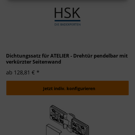
Verwendung von Profilen zur Auswahl personalisierter Werbung
Erstellung von Profilen zur Personalisierung von Inhalten
Verwendung von Profilen zur Auswahl personalisierter Inhalte
Messung der Werbeleistung
Messung der Performance von Inhalten
Analyse von Zielgruppen durch Statistiken oder Kombinationen von
Daten aus verschiedenen Quellen
Entwicklung und Verbesserung der Angebote
Verwendung reduzierter Daten zur Auswahl von Inhalten
Besondere Features:
Verwendung genauer Standortdaten
Endgeräteeigenschaften zur Identifikation aktiv abfragen
Dichtungssatz für ATELIER - Drehtür pendelbar mit
verkürzter Seitenwand
ab 128,81 € *
Jetzt indiv. konfigurieren