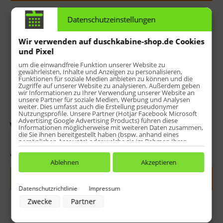
Datenschutzeinstellungen
Wir verwenden auf duschkabine-shop.de Cookies
und Pixel
um die einwandfreie Funktion unserer Website zu
gewährleisten, Inhalte und Anzeigen zu personalisieren,
Funktionen für soziale Medien anbieten zu können und die
Zugriffe auf unserer Website zu analysieren. Außerdem geben
wir Informationen zu Ihrer Verwendung unserer Website an
unsere Partner für soziale Medien, Werbung und Analysen
weiter. Dies umfasst auch die Erstellung pseudonymer
Nutzungsprofile. Unsere Partner (Hotjar Facebook Microsoft
Advertising Google Advertising Products) führen diese
Wasserleiste inkl. Endkappen
Informationen möglicherweise mit weiteren Daten zusammen,
die Sie ihnen bereitgestellt haben (bspw. anhand eines
persönlichen Accounts) oder welche sie im Rahmen Ihrer
Nutzung der Dienste gesammelt haben (bspw. Nutzungsdaten
ab 43,60 € *
anderer Geräte). Ihre Einwilligung zur Nutzung von Cookies
und Pixeln können Sie jederzeit widerrufen, indem Sie auf den
Ablehnen
Akzeptieren
Datenschutz-Button links unten klicken und dort die
entsprechenden Anpassungen vornehmen.
Jetzt indiv. konfigurieren
Datenschutzrichtlinie
Impressum
Zwecke der Datenverarbeitung durch unsere Partner:
Zwecke
Partner
Speichern von oder Zugriff auf Informationen auf einem Endgerät
Verwendung reduzierter Daten zur Auswahl von Werbeanzeigen
Erstellung von Profilen für personalisierte Werbung