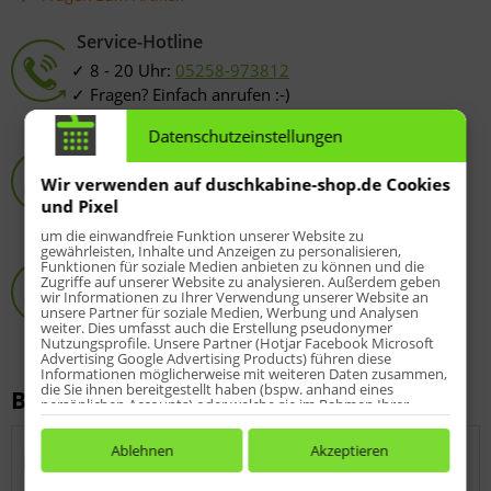
Service-Hotline
8 - 20 Uhr:
05258-973812
Fragen? Einfach anrufen :-)
Datenschutzeinstellungen
HSK-Spezialist
Online-Shop seit 2009
Wir verwenden auf duschkabine-shop.de Cookies
über 10.000 zufriedene Kunden
und Pixel
um die einwandfreie Funktion unserer Website zu
gewährleisten, Inhalte und Anzeigen zu personalisieren,
Passgenauigkeit
Funktionen für soziale Medien anbieten zu können und die
Zugriffe auf unserer Website zu analysieren. Außerdem geben
Original HSK-Produkte
wir Informationen zu Ihrer Verwendung unserer Website an
unsere Partner für soziale Medien, Werbung und Analysen
Fragen?
05258-973812
weiter. Dies umfasst auch die Erstellung pseudonymer
Nutzungsprofile. Unsere Partner (Hotjar Facebook Microsoft
Advertising Google Advertising Products) führen diese
Informationen möglicherweise mit weiteren Daten zusammen,
die Sie ihnen bereitgestellt haben (bspw. anhand eines
Beschreibung
persönlichen Accounts) oder welche sie im Rahmen Ihrer
Nutzung der Dienste gesammelt haben (bspw. Nutzungsdaten
anderer Geräte). Ihre Einwilligung zur Nutzung von Cookies
und Pixeln können Sie jederzeit widerrufen, indem Sie auf den
Ablehnen
Akzeptieren
HSK Atelier Line Heizkörper
Datenschutz-Button links unten klicken und dort die
entsprechenden Anpassungen vornehmen.