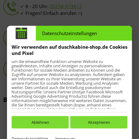
8 - 20 Uhr:
05258-973812
Fragen? Einfach anrufen :-)
HSK-Spezialist
Datenschutzeinstellungen
Online-Shop seit 2009
über 10.000 zufriedene Kunden
Wir verwenden auf duschkabine-shop.de Cookies
und Pixel
Passgenauigkeit
um die einwandfreie Funktion unserer Website zu
gewährleisten, Inhalte und Anzeigen zu personalisieren,
Original HSK-Produkte
Funktionen für soziale Medien anbieten zu können und die
Zugriffe auf unserer Website zu analysieren. Außerdem geben
Fragen?
05258-973812
wir Informationen zu Ihrer Verwendung unserer Website an
unsere Partner für soziale Medien, Werbung und Analysen
weiter. Dies umfasst auch die Erstellung pseudonymer
Nutzungsprofile. Unsere Partner (Hotjar Facebook Microsoft
Advertising Google Advertising Products) führen diese
Beschreibung
Informationen möglicherweise mit weiteren Daten zusammen,
die Sie ihnen bereitgestellt haben (bspw. anhand eines
persönlichen Accounts) oder welche sie im Rahmen Ihrer
Nutzung der Dienste gesammelt haben (bspw. Nutzungsdaten
HSK Exklusiv 2.0 Pendeltür Nische
anderer Geräte). Ihre Einwilligung zur Nutzung von Cookies
und Pixeln können Sie jederzeit widerrufen, indem Sie auf den
Ablehnen
Akzeptieren
Duschkabine
Datenschutz-Button links unten klicken und dort die
entsprechenden Anpassungen vornehmen.
6 mm Sicherheitsglas (ESG)
Datenschutzrichtlinie
Impressum