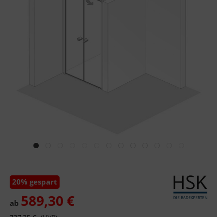
20% gespart
589,30 €
ab