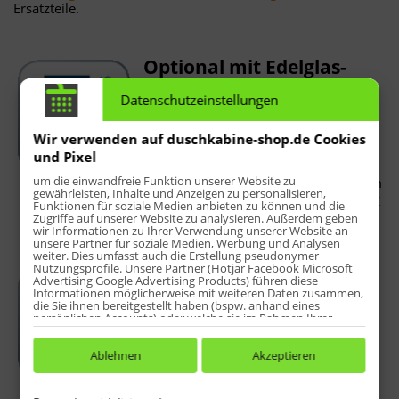
Ersatzteile.
Optional mit Edelglas-
Beschichtung
Datenschutzeinstellungen
Die Edelglas-Beschichtung für
Duschkabinen minimiert das Anhaften
Wir verwenden auf duschkabine-shop.de Cookies
von Wassertropfen und das Festsetzen
und Pixel
von Kalk, Schmutz und Seifenresten.
um die einwandfreie Funktion unserer Website zu
Die Glasoberflächen lassen sich zudem
gewährleisten, Inhalte und Anzeigen zu personalisieren,
einfacher und schneller reinigen.
mehr
Funktionen für soziale Medien anbieten zu können und die
>>
Zugriffe auf unserer Website zu analysieren. Außerdem geben
wir Informationen zu Ihrer Verwendung unserer Website an
unsere Partner für soziale Medien, Werbung und Analysen
weiter. Dies umfasst auch die Erstellung pseudonymer
Nutzungsprofile. Unsere Partner (Hotjar Facebook Microsoft
Profile mit Hebe-/Senk-
Advertising Google Advertising Products) führen diese
Mechanismus
Informationen möglicherweise mit weiteren Daten zusammen,
die Sie ihnen bereitgestellt haben (bspw. anhand eines
persönlichen Accounts) oder welche sie im Rahmen Ihrer
Die Profile dieser Dusche verfügen
Nutzung der Dienste gesammelt haben (bspw. Nutzungsdaten
über einen Hebe-/Senk-Mechanismus,
anderer Geräte). Ihre Einwilligung zur Nutzung von Cookies
und Pixeln können Sie jederzeit widerrufen, indem Sie auf den
Ablehnen
Akzeptieren
welcher die Tür beim Öffnen leicht
Datenschutz-Button links unten klicken und dort die
anhebt und beim Schließen sanft
entsprechenden Anpassungen vornehmen.
wieder in die Nullposition absenkt.