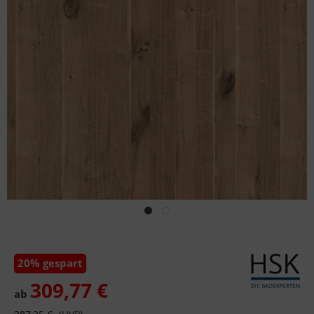
20% gespart
309,77 €
ab