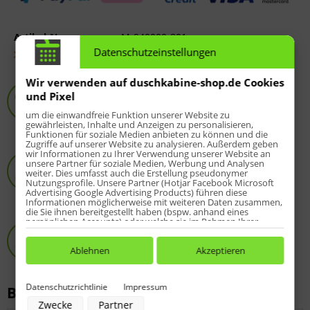
Artikel-Nr.:
M-940000-801
Datenschutzeinstellungen
Fragen zum Artikel?
Service-Hotline
Wir verwenden auf duschkabine-shop.de Cookies
und Pixel
8 - 20 Uhr:
05258-973812
um die einwandfreie Funktion unserer Website zu
Fragen? Einfach anrufen :-)
gewährleisten, Inhalte und Anzeigen zu personalisieren,
Funktionen für soziale Medien anbieten zu können und die
Zugriffe auf unserer Website zu analysieren. Außerdem geben
HSK-Spezialist
wir Informationen zu Ihrer Verwendung unserer Website an
unsere Partner für soziale Medien, Werbung und Analysen
Online-Shop seit 2009
weiter. Dies umfasst auch die Erstellung pseudonymer
Nutzungsprofile. Unsere Partner (Hotjar Facebook Microsoft
über 10.000 zufriedene Kunden
Advertising Google Advertising Products) führen diese
Informationen möglicherweise mit weiteren Daten zusammen,
die Sie ihnen bereitgestellt haben (bspw. anhand eines
persönlichen Accounts) oder welche sie im Rahmen Ihrer
Passgenauigkeit
Nutzung der Dienste gesammelt haben (bspw. Nutzungsdaten
Original HSK-Produkte
anderer Geräte). Ihre Einwilligung zur Nutzung von Cookies
und Pixeln können Sie jederzeit widerrufen, indem Sie auf den
Ablehnen
Akzeptieren
Fragen?
05258-973812
Datenschutz-Button links unten klicken und dort die
entsprechenden Anpassungen vornehmen.
Datenschutzrichtlinie
Impressum
Beschreibung
Zwecke der Datenverarbeitung durch unsere Partner:
Zwecke
Partner
Speichern von oder Zugriff auf Informationen auf einem Endgerät