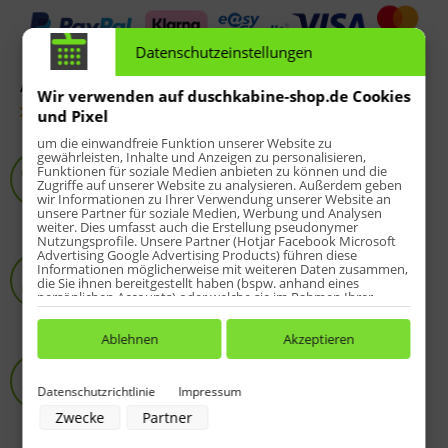
Datenschutzeinstellungen
Artikel-Nr.:
6816070
Wir verwenden auf duschkabine-shop.de Cookies
Fragen zum Artikel?
und Pixel
um die einwandfreie Funktion unserer Website zu
Service-Hotline
gewährleisten, Inhalte und Anzeigen zu personalisieren,
Funktionen für soziale Medien anbieten zu können und die
8 - 20 Uhr:
05258-973812
Zugriffe auf unserer Website zu analysieren. Außerdem geben
wir Informationen zu Ihrer Verwendung unserer Website an
Sondermaß-Angebot direkt am Telefon
unsere Partner für soziale Medien, Werbung und Analysen
weiter. Dies umfasst auch die Erstellung pseudonymer
Nutzungsprofile. Unsere Partner (Hotjar Facebook Microsoft
HSK-Spezialist
Advertising Google Advertising Products) führen diese
Informationen möglicherweise mit weiteren Daten zusammen,
Online-Shop seit 2009
die Sie ihnen bereitgestellt haben (bspw. anhand eines
persönlichen Accounts) oder welche sie im Rahmen Ihrer
über 10.000 zufriedene Kunden
Nutzung der Dienste gesammelt haben (bspw. Nutzungsdaten
anderer Geräte). Ihre Einwilligung zur Nutzung von Cookies
und Pixeln können Sie jederzeit widerrufen, indem Sie auf den
Ablehnen
Akzeptieren
Datenschutz-Button links unten klicken und dort die
Aufmaß & Montage
entsprechenden Anpassungen vornehmen.
wenn gewünscht, einfach mitbestellen
Datenschutzrichtlinie
Impressum
Zwecke der Datenverarbeitung durch unsere Partner:
durch HSK-Fachmann
Zwecke
Partner
Speichern von oder Zugriff auf Informationen auf einem Endgerät
in ganz Deutschland
Verwendung reduzierter Daten zur Auswahl von Werbeanzeigen
Terminabsprache nach Ihrem Kauf