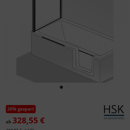
20% gespart
328,55 €
ab