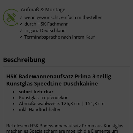
Messung der Werbeleistung
Messung der Performance von Inhalten
Aufmaß & Montage
Analyse von Zielgruppen durch Statistiken oder Kombinationen von
Daten aus verschiedenen Quellen
wenn gewünscht, einfach mitbestellen
Entwicklung und Verbesserung der Angebote
Verwendung reduzierter Daten zur Auswahl von Inhalten
durch HSK-Fachmann
Besondere Features:
in ganz Deutschland
Verwendung genauer Standortdaten
Terminabsprache nach Ihrem Kauf
Endgeräteeigenschaften zur Identifikation aktiv abfragen
Beschreibung
HSK Badewannenaufsatz Prima 3-teilig
Kunstglas SpeedLine Duschkabine
sofort lieferbar
Kunstglas Tropfendekor
Abmaße wahlweise: 126,8 cm | 151,8 cm
inkl. Handtuchhalter
Bei diesem HSK Badewannenaufsatz Prima aus Kunstglas
machen es Spezialscharniere möglich die Elemente um