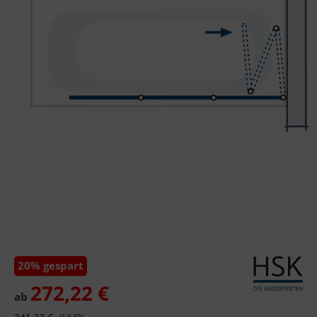
20% gespart
272,22 €
ab