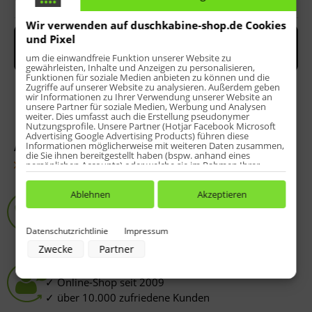
Bewerten
Wir verwenden auf duschkabine-shop.de Cookies
und Pixel
um die einwandfreie Funktion unserer Website zu
gewährleisten, Inhalte und Anzeigen zu personalisieren,
Funktionen für soziale Medien anbieten zu können und die
Zugriffe auf unserer Website zu analysieren. Außerdem geben
wir Informationen zu Ihrer Verwendung unserer Website an
unsere Partner für soziale Medien, Werbung und Analysen
weiter. Dies umfasst auch die Erstellung pseudonymer
Nutzungsprofile. Unsere Partner (Hotjar Facebook Microsoft
Advertising Google Advertising Products) führen diese
Informationen möglicherweise mit weiteren Daten zusammen,
Artikel-Nr.:
262151-KG-SpeedLine
die Sie ihnen bereitgestellt haben (bspw. anhand eines
Fragen zum Artikel?
persönlichen Accounts) oder welche sie im Rahmen Ihrer
Nutzung der Dienste gesammelt haben (bspw. Nutzungsdaten
anderer Geräte). Ihre Einwilligung zur Nutzung von Cookies
Service-Hotline
und Pixeln können Sie jederzeit widerrufen, indem Sie auf den
Ablehnen
Akzeptieren
Datenschutz-Button links unten klicken und dort die
8 - 20 Uhr:
05258-973812
entsprechenden Anpassungen vornehmen.
Sondermaß-Angebot direkt am Telefon
Datenschutzrichtlinie
Impressum
Zwecke der Datenverarbeitung durch unsere Partner:
Zwecke
Partner
Speichern von oder Zugriff auf Informationen auf einem Endgerät
Verwendung reduzierter Daten zur Auswahl von Werbeanzeigen
HSK-Spezialist
Erstellung von Profilen für personalisierte Werbung
Online-Shop seit 2009
Verwendung von Profilen zur Auswahl personalisierter Werbung
Erstellung von Profilen zur Personalisierung von Inhalten
über 10.000 zufriedene Kunden
Verwendung von Profilen zur Auswahl personalisierter Inhalte