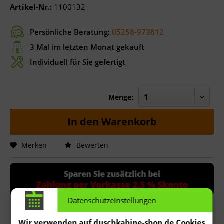
Artikel-Nr.:
1100132
Persönliche Beratung:
05258-973812
3 Mal im letzten Monat gekauft
Individuell für Sie gefertigt
Menge:
In den
Warenkorb
Merken
Bewerten
Datenschutzeinstellungen
Wir verwenden auf duschkabine-shop.de Cookies