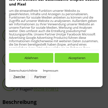
und Pixel
um die einwandfreie Funktion unserer Website zu
Artikel-Nr.:
1100132
gewährleisten, Inhalte und Anzeigen zu personalisieren,
Funktionen für soziale Medien anbieten zu können und die
Fragen zum Artikel?
Zugriffe auf unserer Website zu analysieren. Außerdem geben
wir Informationen zu Ihrer Verwendung unserer Website an
unsere Partner für soziale Medien, Werbung und Analysen
Service-Hotline
weiter. Dies umfasst auch die Erstellung pseudonymer
Nutzungsprofile. Unsere Partner (Hotjar Facebook Microsoft
8 - 20 Uhr:
05258-973812
Advertising Google Advertising Products) führen diese
Fragen? Einfach anrufen :-)
Informationen möglicherweise mit weiteren Daten zusammen,
die Sie ihnen bereitgestellt haben (bspw. anhand eines
persönlichen Accounts) oder welche sie im Rahmen Ihrer
Nutzung der Dienste gesammelt haben (bspw. Nutzungsdaten
HSK-Spezialist
anderer Geräte). Ihre Einwilligung zur Nutzung von Cookies
und Pixeln können Sie jederzeit widerrufen, indem Sie auf den
Ablehnen
Akzeptieren
Online-Shop seit 2009
Datenschutz-Button links unten klicken und dort die
entsprechenden Anpassungen vornehmen.
über 10.000 zufriedene Kunden
Datenschutzrichtlinie
Impressum
Zwecke der Datenverarbeitung durch unsere Partner:
Zwecke
Partner
Passgenauigkeit
Speichern von oder Zugriff auf Informationen auf einem Endgerät
Verwendung reduzierter Daten zur Auswahl von Werbeanzeigen
Original HSK-Produkte
Erstellung von Profilen für personalisierte Werbung
Verwendung von Profilen zur Auswahl personalisierter Werbung
Fragen?
05258-973812
Erstellung von Profilen zur Personalisierung von Inhalten
Verwendung von Profilen zur Auswahl personalisierter Inhalte
Messung der Werbeleistung
Beschreibung
Messung der Performance von Inhalten
Analyse von Zielgruppen durch Statistiken oder Kombinationen von