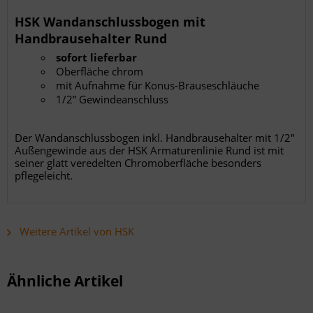
Daten aus verschiedenen Quellen
Entwicklung und Verbesserung der Angebote
HSK Wandanschlussbogen mit
Verwendung reduzierter Daten zur Auswahl von Inhalten
Besondere Features:
Handbrausehalter Rund
Verwendung genauer Standortdaten
sofort lieferbar
Endgeräteeigenschaften zur Identifikation aktiv abfragen
Oberfläche chrom
­mit Aufnahme für Konus-Brauseschläuche
1/2” Gewindeanschluss
Der Wandanschlussbogen inkl. Handbrausehalter mit 1/2"
Außengewinde aus der HSK Armaturenlinie Rund ist mit
seiner glatt veredelten Chromoberfläche besonders
pflegeleicht.
Weitere Artikel von HSK
Ähnliche Artikel