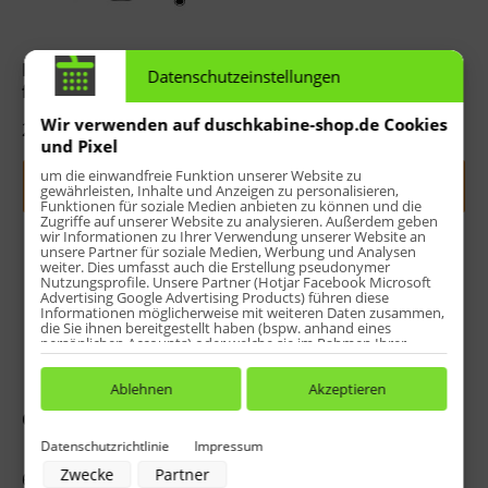
HSK Brauseschlauch
Thermostatkartusche
Datenschutzeinstellungen
für Shower-Sets &
Duschpaneele
Wir verwenden auf duschkabine-shop.de Cookies
29,42 € *
115,88 € *
und Pixel
um die einwandfreie Funktion unserer Website zu
Jetzt indiv. konfigurieren
Jetzt indiv. konfigurieren
gewährleisten, Inhalte und Anzeigen zu personalisieren,
Funktionen für soziale Medien anbieten zu können und die
Zugriffe auf unserer Website zu analysieren. Außerdem geben
wir Informationen zu Ihrer Verwendung unserer Website an
unsere Partner für soziale Medien, Werbung und Analysen
weiter. Dies umfasst auch die Erstellung pseudonymer
Nutzungsprofile. Unsere Partner (Hotjar Facebook Microsoft
Advertising Google Advertising Products) führen diese
Informationen möglicherweise mit weiteren Daten zusammen,
die Sie ihnen bereitgestellt haben (bspw. anhand eines
persönlichen Accounts) oder welche sie im Rahmen Ihrer
Nutzung der Dienste gesammelt haben (bspw. Nutzungsdaten
anderer Geräte). Ihre Einwilligung zur Nutzung von Cookies
und Pixeln können Sie jederzeit widerrufen, indem Sie auf den
Ablehnen
Akzeptieren
Datenschutz-Button links unten klicken und dort die
Griff Thermostat
Absperrventil-Griff
entsprechenden Anpassungen vornehmen.
Datenschutzrichtlinie
Impressum
Zwecke der Datenverarbeitung durch unsere Partner:
Zwecke
Partner
67,79 € *
67,79 € *
Speichern von oder Zugriff auf Informationen auf einem Endgerät