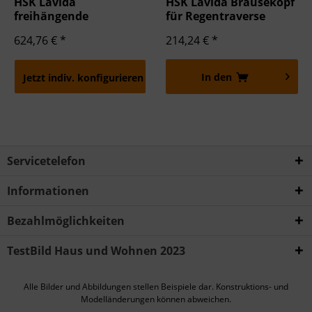
HSK Lavida
HSK Lavida Brausekopf
freihängende
für Regentraverse
Regentraverse
624,76 € *
214,24 € *
In den
Jetzt indiv. konfigurieren
Servicetelefon
Informationen
Bezahlmöglichkeiten
TestBild Haus und Wohnen 2023
Alle Bilder und Abbildungen stellen Beispiele dar. Konstruktions- und
Modelländerungen können abweichen.