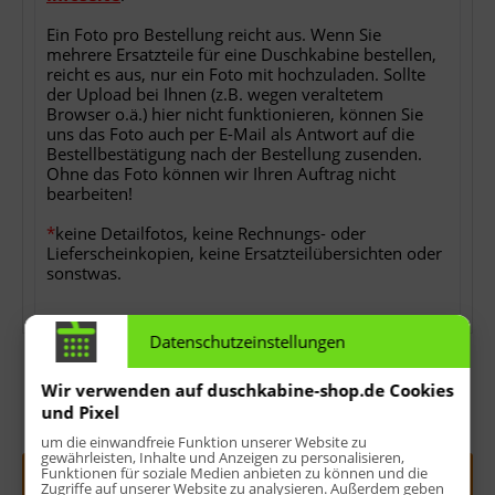
Ein Foto pro Bestellung reicht aus. Wenn Sie
mehrere Ersatzteile für eine Duschkabine bestellen,
reicht es aus, nur ein Foto mit hochzuladen. Sollte
der Upload bei Ihnen (z.B. wegen veraltetem
Browser o.ä.) hier nicht funktionieren, können Sie
uns das Foto auch per E-Mail als Antwort auf die
Bestellbestätigung nach der Bestellung zusenden.
Ohne das Foto können wir Ihren Auftrag nicht
bearbeiten!
*
keine Detailfotos, keine Rechnungs- oder
Lieferscheinkopien, keine Ersatzteilübersichten oder
sonstwas.
Datenschutzeinstellungen
Wir verwenden auf duschkabine-shop.de Cookies
und Pixel
Menge:
um die einwandfreie Funktion unserer Website zu
gewährleisten, Inhalte und Anzeigen zu personalisieren,
Funktionen für soziale Medien anbieten zu können und die
In den
Warenkorb
Zugriffe auf unserer Website zu analysieren. Außerdem geben