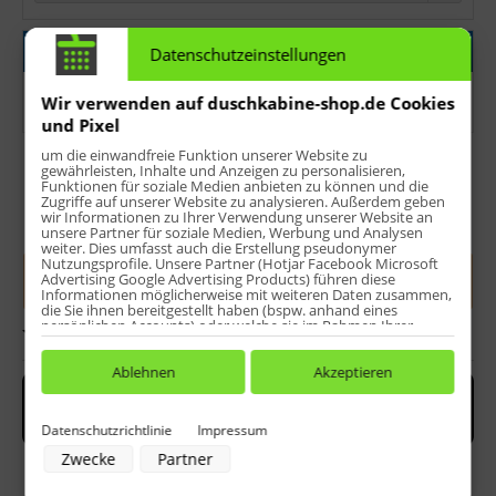
Bitte wählen
Farbe der Endkappen
Datenschutzeinstellungen
Wir verwenden auf duschkabine-shop.de Cookies
und Pixel
Bitte wählen
um die einwandfreie Funktion unserer Website zu
gewährleisten, Inhalte und Anzeigen zu personalisieren,
Funktionen für soziale Medien anbieten zu können und die
Zugriffe auf unserer Website zu analysieren. Außerdem geben
wir Informationen zu Ihrer Verwendung unserer Website an
Menge:
unsere Partner für soziale Medien, Werbung und Analysen
weiter. Dies umfasst auch die Erstellung pseudonymer
Nutzungsprofile. Unsere Partner (Hotjar Facebook Microsoft
In den
Warenkorb
Advertising Google Advertising Products) führen diese
Informationen möglicherweise mit weiteren Daten zusammen,
die Sie ihnen bereitgestellt haben (bspw. anhand eines
persönlichen Accounts) oder welche sie im Rahmen Ihrer
Bewerten
Nutzung der Dienste gesammelt haben (bspw. Nutzungsdaten
anderer Geräte). Ihre Einwilligung zur Nutzung von Cookies
und Pixeln können Sie jederzeit widerrufen, indem Sie auf den
Ablehnen
Akzeptieren
Datenschutz-Button links unten klicken und dort die
entsprechenden Anpassungen vornehmen.
Datenschutzrichtlinie
Impressum
Zwecke der Datenverarbeitung durch unsere Partner:
Zwecke
Partner
Speichern von oder Zugriff auf Informationen auf einem Endgerät
Verwendung reduzierter Daten zur Auswahl von Werbeanzeigen
Erstellung von Profilen für personalisierte Werbung