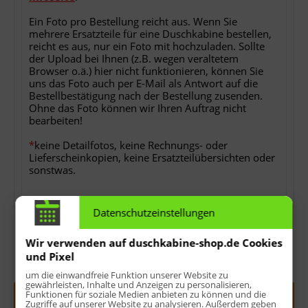
Ein Foto pro Bestellung reicht aus. Wenn Sie
mehrere Ersatzteile für eine Duschkabine bestellen,
reicht es aus, nur ein Foto mit hochzuladen. Sollte
der Upload bei Ihnen (z.B. wegen veraltetem
Browser o.ä.) hier nicht funktionieren, können Sie
uns das Foto auch per E-Mail als Antwort auf die
Bestellbestätigung nach der Bestellung zusenden.
Ohne das Foto können wir Ihren Auftrag nicht
bearbeiten!
*
keine Detailfotos, keine Rechnungs- oder
Lieferscheinkopien, keine Ersatzteilübersichten oder
sonstwas.
Datenschutzeinstellungen
Wir verwenden auf duschkabine-shop.de Cookies
und Pixel
Menge:
um die einwandfreie Funktion unserer Website zu
gewährleisten, Inhalte und Anzeigen zu personalisieren,
Funktionen für soziale Medien anbieten zu können und die
In den
Warenkorb
Zugriffe auf unserer Website zu analysieren. Außerdem geben