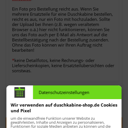
Ein Foto pro Bestellung reicht aus. Wenn Sie
mehrere Ersatzteile für eine Duschkabine bestellen,
reicht es aus, nur ein Foto mit hochzuladen. Sollte
der Upload bei Ihnen (z.B. wegen veraltetem
Browser o.ä.) hier nicht funktionieren, können Sie
uns das Foto auch per E-Mail als Antwort auf die
Bestellbestätigung nach der Bestellung zusenden.
Ohne das Foto können wir Ihren Auftrag nicht
bearbeiten!
*
keine Detailfotos, keine Rechnungs- oder
Lieferscheinkopien, keine Ersatzteilübersichten oder
sonstwas.
Datenschutzeinstellungen
Wir verwenden auf duschkabine-shop.de Cookies
und Pixel
Menge:
um die einwandfreie Funktion unserer Website zu
gewährleisten, Inhalte und Anzeigen zu personalisieren,
In den
Warenkorb
Funktionen für soziale Medien anbieten zu können und die