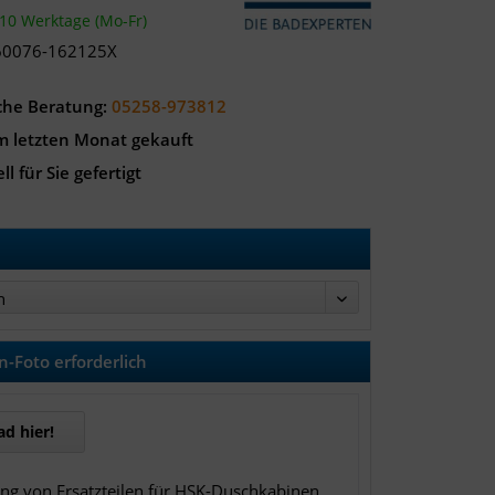
-10 Werktage (Mo-Fr)
60076-162125X
che Beratung:
05258-973812
m letzten Monat gekauft
ll für Sie gefertigt
n
-Foto erforderlich
d hier!
ung von Ersatzteilen für HSK-Duschkabinen,