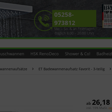
05258-
973812
Mo. – So. & an Feiertagen
(täglich 8.00 – 20.00 Uhr)
uschwannen
HSK RenoDeco
Shower & Co!
Badheiz
ewannenaufsätze
ET Badewannenaufsatz Favorit - 3-teilig
26,18
ab
inkl. 19% MwSt.
zz