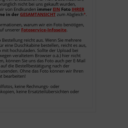
rünglich nicht bei uns gekauft wurden,
wir von Endkunden
immer
EIN
Foto
IHRER
ne
in
der
GESAMTANSICHT
zum Abgleich
*
.
ormationen, warum wir ein Foto benötigen,
auf unserer
Fotoservice-Infoseite
.
o Bestellung reicht aus. Wenn Sie mehrere
für eine Duschkabine bestellen, reicht es aus,
o mit hochzuladen. Sollte der Upload bei
 wegen veraltetem Browser o.ä.) hier nicht
en, können Sie uns das Foto auch per E-Mail
 auf die Bestellbestätigung nach der
zusenden. Ohne das Foto können wir Ihren
ht bearbeiten!
ilfotos, keine Rechnungs- oder
nkopien, keine Ersatzteilübersichten oder