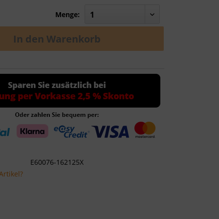
Menge:
In den
Warenkorb
E60076-162125X
rtikel?