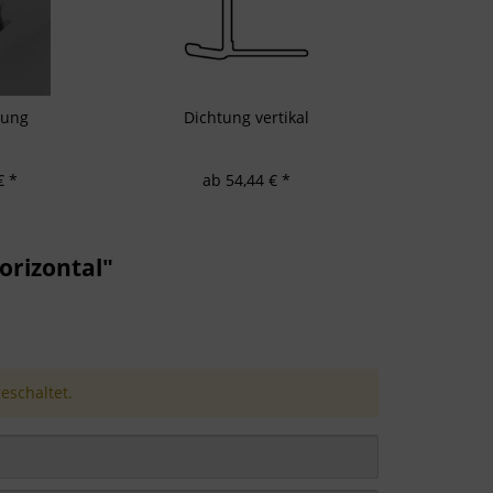
tung
Dichtung vertikal
€ *
ab 54,44 € *
orizontal"
schaltet.