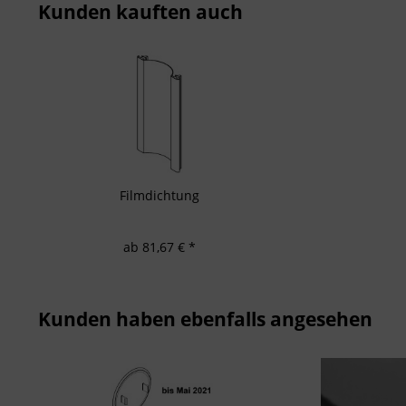
Verwendung von 
Kunden kauften auch
Messung der We
Messung der Pe
Analyse von Zie
Entwicklung un
Verwendung redu
Besondere Featu
Verwendung gen
Endgeräteeigensc
Filmdichtung
ab 81,67 € *
Kunden haben ebenfalls angesehen