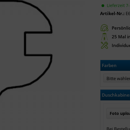
Lieferzeit 7
Artikel-Nr.:
E
Persönli
25 Mal i
Individue
Farben
Bitte wähle
Duschkabinen
Foto uploa
Bei Bestell