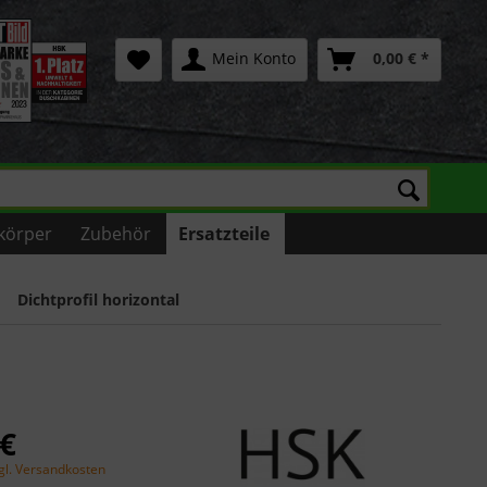
Mein Konto
0,00 € *
körper
Zubehör
Ersatzteile
Dichtprofil horizontal
 €
gl. Versandkosten