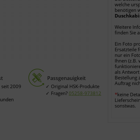
welche ursp
benötigen 
Duschkabi
Weitere Inf
finden Sie 
Ein Foto pr
Ersatzteile 
nur ein Fot
Ihnen (z.B.
funktionier
als Antwort
Bestellung 
st
Passgenauigkeit
Auftrag nic
 seit 2009
Original HSK-Produkte
Fragen?
05258-973812
*
keine Deta
Kunden
Lieferschei
sonstwas.