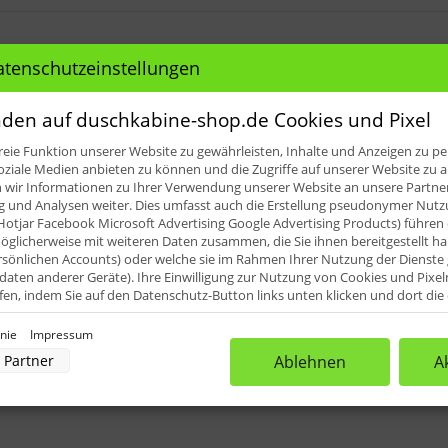
atenschutzeinstellungen
le für: HSK Badewannenaufsatz Favor
den auf duschkabine-shop.de Cookies und Pixel
eie Funktion unserer Website zu gewährleisten, Inhalte und Anzeigen zu per
oziale Medien anbieten zu können und die Zugriffe auf unserer Website zu a
ir Informationen zu Ihrer Verwendung unserer Website an unsere Partner 
teilübersicht Pos. 4)
und Analysen weiter. Dies umfasst auch die Erstellung pseudonymer Nutzu
Hotjar Facebook Microsoft Advertising Google Advertising Products) führen 
iefert. Diese können dann vor Ort an die erforderlichen Abmes
glicherweise mit weiteren Daten zusammen, die Sie ihnen bereitgestellt h
rsönlichen Accounts) oder welche sie im Rahmen Ihrer Nutzung der Dienst
aten anderer Geräte). Ihre Einwilligung zur Nutzung von Cookies und Pixel
ufen, indem Sie auf den Datenschutz-Button links unten klicken und dort di
rnehmen.
inie
Impressum
nverarbeitung durch unsere Partner:
Partner
Ablehnen
A
der Zugriff auf Informationen auf einem Endgerät
uzierter Daten zur Auswahl von Werbeanzeigen
rofilen für personalisierte Werbung
Profilen zur Auswahl personalisierter Werbung
rofilen zur Personalisierung von Inhalten