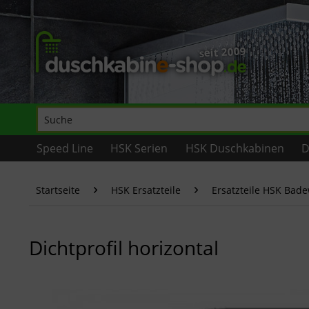
Speed Line
HSK Serien
HSK Duschkabinen
D
Startseite
HSK Ersatzteile
Ersatzteile HSK Bad
Dichtprofil horizontal