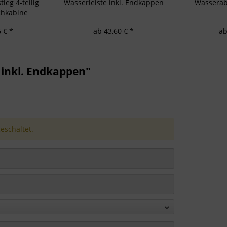
ieg 4-teilig
Wasserleiste inkl. Endkappen
Wasserabw
chkabine
 € *
ab 43,60 € *
ab
inkl. Endkappen"
schaltet.