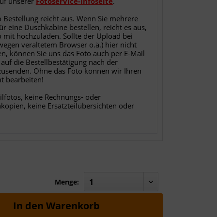
auf unserer
Fotoservice-Infoseite
.
o Bestellung reicht aus. Wenn Sie mehrere
für eine Duschkabine bestellen, reicht es aus,
o mit hochzuladen. Sollte der Upload bei
 wegen veraltetem Browser o.ä.) hier nicht
en, können Sie uns das Foto auch per E-Mail
 auf die Bestellbestätigung nach der
zusenden. Ohne das Foto können wir Ihren
ht bearbeiten!
ilfotos, keine Rechnungs- oder
nkopien, keine Ersatzteilübersichten oder
Menge:
In den
Warenkorb