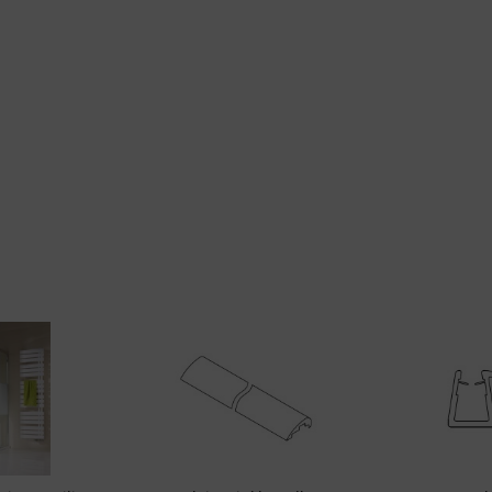
d Verbesserung der Angebote
zierter Daten zur Auswahl von Inhalten
res:
auer Standortdaten
haften zur Identifikation aktiv abfragen