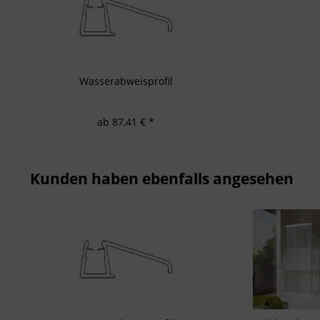
Entwicklung un
Verwendung redu
Besondere Featu
Verwendung gen
Endgeräteeigensc
Wasserabweisprofil
ab 87,41 € *
Kunden haben ebenfalls angesehen