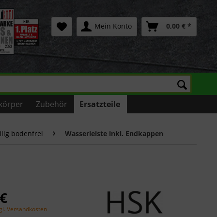
Mein Konto
0,00 € *
körper
Zubehör
Ersatzteile
ilig bodenfrei
Wasserleiste inkl. Endkappen
 €
gl. Versandkosten