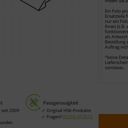
finden Sie 
Ein Foto pr
Ersatzteile 
nur ein Fot
Ihnen (z.B.
funktionier
als Antwort
Bestellung 
Auftrag nic
*
keine Deta
Lieferschei
sonstwas.
st
Passgenauigkeit
 seit 2009
Original HSK-Produkte
Fragen?
05258-973812
Kunden