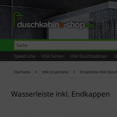
Speed Line
HSK Serien
HSK Duschkabinen
D
Startseite
HSK Ersatzteile
Ersatzteile HSK Dus
Wasserleiste inkl. Endkappen