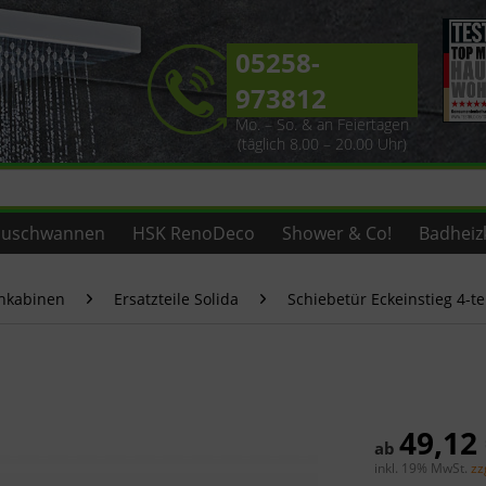
05258-
973812
Mo. – So. & an Feiertagen
(täglich 8.00 – 20.00 Uhr)
uschwannen
HSK RenoDeco
Shower & Co!
Badheiz
chkabinen
Ersatzteile Solida
Schiebetür Eckeinstieg 4-te
49,12
ab
inkl. 19% MwSt.
zz