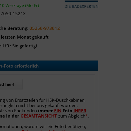
-10 Werktage (Mo-Fr)
57050-1521X
che Beratung:
05258-973812
 letzten Monat gekauft
ll für Sie gefertigt
-Foto erforderlich
d hier!
ung von Ersatzteilen für HSK-Duschkabinen,
rünglich nicht bei uns gekauft wurden,
wir von Endkunden
immer
EIN
Foto
IHRER
ne
in
der
GESAMTANSICHT
zum Abgleich
*
.
ormationen, warum wir ein Foto benötigen,