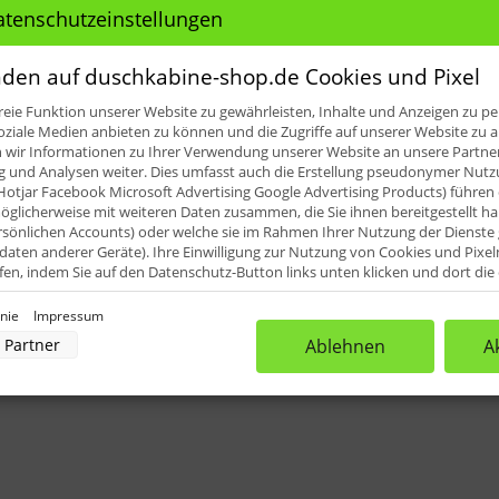
e für: HSK Solida Gleittür Eckeinsti
atenschutzeinstellungen
:
den auf duschkabine-shop.de Cookies und Pixel
eie Funktion unserer Website zu gewährleisten, Inhalte und Anzeigen zu per
icht Pos. 33, 34, 35)
oziale Medien anbieten zu können und die Zugriffe auf unserer Website zu a
ir Informationen zu Ihrer Verwendung unserer Website an unsere Partner 
iefert (1.000 mm). Diese können dann vor Ort an die erforder
und Analysen weiter. Dies umfasst auch die Erstellung pseudonymer Nutzu
Hotjar Facebook Microsoft Advertising Google Advertising Products) führen 
glicherweise mit weiteren Daten zusammen, die Sie ihnen bereitgestellt h
rsönlichen Accounts) oder welche sie im Rahmen Ihrer Nutzung der Dienst
aten anderer Geräte). Ihre Einwilligung zur Nutzung von Cookies und Pixel
ufen, indem Sie auf den Datenschutz-Button links unten klicken und dort di
rnehmen.
inie
Impressum
nverarbeitung durch unsere Partner:
Partner
Ablehnen
A
der Zugriff auf Informationen auf einem Endgerät
uzierter Daten zur Auswahl von Werbeanzeigen
rofilen für personalisierte Werbung
Profilen zur Auswahl personalisierter Werbung
rofilen zur Personalisierung von Inhalten
Profilen zur Auswahl personalisierter Inhalte
rbeleistung
rformance von Inhalten
lgruppen durch Statistiken oder Kombinationen von Daten aus verschiedenen Quellen