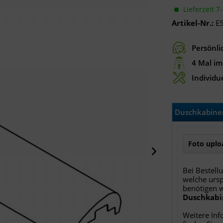
Lieferzeit 7
Artikel-Nr.:
E
Persönli
4 Mal im
Individue
Duschkabinen
Foto uploa
Bei Bestell
welche ursp
benötigen 
Duschkabi
Weitere Inf