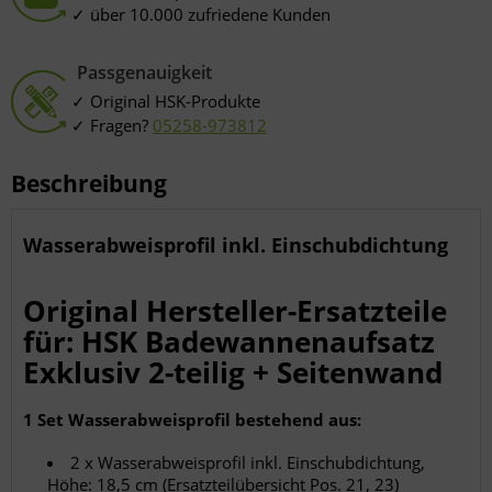
Verwendung genauer Standortdaten
über 10.000 zufriedene Kunden
Endgeräteeigenschaften zur Identifikation aktiv abfragen
Passgenauigkeit
Original HSK-Produkte
Fragen?
05258-973812
Beschreibung
Wasserabweisprofil inkl. Einschubdichtung
Original Hersteller-Ersatzteile
für: HSK Badewannenaufsatz
Exklusiv 2-teilig + Seitenwand
1 Set Wasserabweisprofil bestehend aus:
2 x Wasserabweisprofil inkl. Einschubdichtung,
Höhe: 18,5 cm (Ersatzteilübersicht Pos. 21, 23)