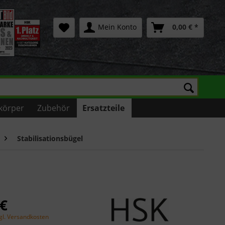
Mein Konto
0,00 € *
körper
Zubehör
Ersatzteile
Stabilisationsbügel
 €
gl. Versandkosten