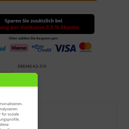
E88340-K2-31X
rtikel?
sonalisieren,
nalysieren.
für soziale
ngsprofile.
diese