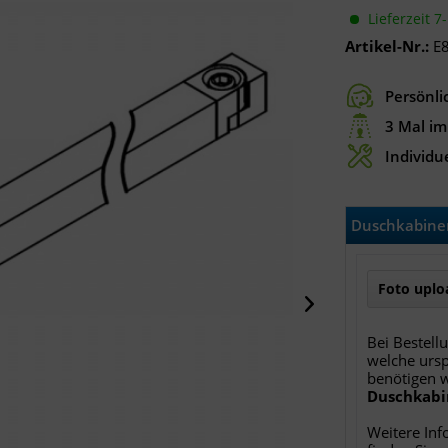
Lieferzeit 7
Artikel-Nr.:
E
Persönli
3 Mal im
Individue
Duschkabinen
Foto uploa
Bei Bestell
welche ursp
benötigen 
Duschkabi
Weitere Inf