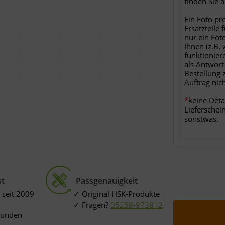
finden Sie 
Ein Foto pr
Ersatzteile 
nur ein Fot
Ihnen (z.B.
funktionier
als Antwort
Bestellung 
Auftrag nic
*
keine Deta
Lieferschei
sonstwas.
st
Passgenauigkeit
 seit 2009
Original HSK-Produkte
Fragen?
05258-973812
Kunden