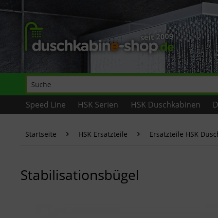
Speed Line
HSK Serien
HSK Duschkabinen
D
Startseite
HSK Ersatzteile
Ersatzteile HSK Dus
Stabilisationsbügel