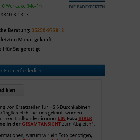
-10 Werktage (Mo-Fr)
88340-K2-31X
che Beratung:
05258-973812
 letzten Monat gekauft
ll für Sie gefertigt
-Foto erforderlich
d hier!
ung von Ersatzteilen für HSK-Duschkabinen,
rünglich nicht bei uns gekauft wurden,
wir von Endkunden
immer
EIN
Foto
IHRER
ne
in
der
GESAMTANSICHT
zum Abgleich
*
.
ormationen, warum wir ein Foto benötigen,