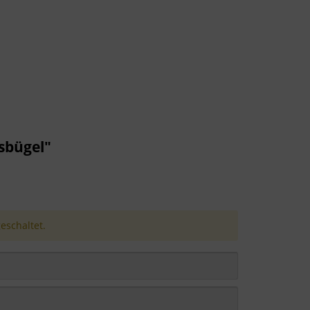
sbügel"
schaltet.