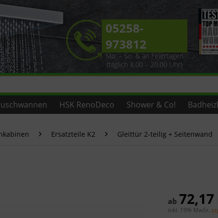
05258-
973812
Mo. – So. & an Feiertagen
(täglich 8.00 – 20.00 Uhr)
uschwannen
HSK RenoDeco
Shower & Co!
Badheiz
chkabinen
Ersatzteile K2
Gleittür 2-teilig + Seitenwand
72,17
ab
inkl. 19% MwSt.
zz