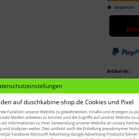
Bewerten
Artikel-Nr.:
Fragen zum A
atenschutzeinstellungen
den auf duschkabine-shop.de Cookies und Pixel
eie Funktion unserer Website zu gewährleisten, Inhalte und Anzeigen zu per
oziale Medien anbieten zu können und die Zugriffe auf unserer Website zu a
ir Informationen zu Ihrer Verwendung unserer Website an unsere Partner 
und Analysen weiter. Dies umfasst auch die Erstellung pseudonymer Nutzu
Hotjar Facebook Microsoft Advertising Google Advertising Products) führen 