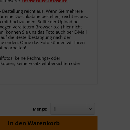
auf unserer
Fotoservice-Infoseite
.
o Bestellung reicht aus. Wenn Sie mehrere
für eine Duschkabine bestellen, reicht es aus,
o mit hochzuladen. Sollte der Upload bei
 wegen veraltetem Browser o.ä.) hier nicht
en, können Sie uns das Foto auch per E-Mail
 auf die Bestellbestätigung nach der
zusenden. Ohne das Foto können wir Ihren
ht bearbeiten!
ilfotos, keine Rechnungs- oder
nkopien, keine Ersatzteilübersichten oder
Menge:
In den
Warenkorb