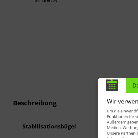
anrufen :-)
D
Wir verwen
Beschreibung
um die einwandfr
Funktionen für s
Außerdem geben w
Stabilisationsbügel
Medien, Werbung 
Unsere Partner (