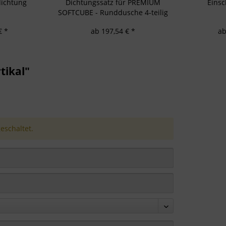
ichtung
Dichtungssatz für PREMIUM
Eins
SOFTCUBE - Runddusche 4-teilig
€ *
ab 197,54 € *
ab
tikal"
schaltet.