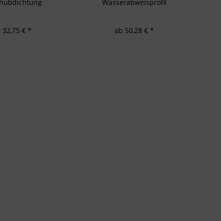
chubdichtung
Wasserabweisprofil
 32,75 € *
ab 50,28 € *