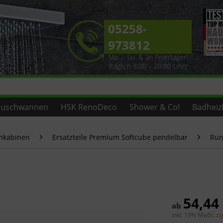
05258-
973812
Mo. – So. & an Feiertagen
(täglich 8.00 – 20.00 Uhr)
uschwannen
HSK RenoDeco
Shower & Co!
Badheiz
chkabinen
Ersatzteile Premium Softcube pendelbar
Run
54,44
ab
inkl. 19% MwSt.
zz