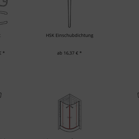
d Verbesserung der Angebote
zierter Daten zur Auswahl von Inhalten
res:
auer Standortdaten
haften zur Identifikation aktiv abfragen
t
HSK Einschubdichtung
€ *
ab 16,37 € *