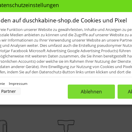
ile für: HSK Premium Softcube Rund
atenschutzeinstellungen
den auf duschkabine-shop.de Cookies und Pixel
eie Funktion unserer Website zu gewährleisten, Inhalte und Anzeigen zu per
oziale Medien anbieten zu können und die Zugriffe auf unserer Website zu a
ir Informationen zu Ihrer Verwendung unserer Website an unsere Partner 
iefert (2.010 mm). Diese können dann vor Ort an die erforder
und Analysen weiter. Dies umfasst auch die Erstellung pseudonymer Nutzu
Hotjar Facebook Microsoft Advertising Google Advertising Products) führen 
glicherweise mit weiteren Daten zusammen, die Sie ihnen bereitgestellt h
rsönlichen Accounts) oder welche sie im Rahmen Ihrer Nutzung der Dienst
aten anderer Geräte). Ihre Einwilligung zur Nutzung von Cookies und Pixel
ufen, indem Sie auf den Datenschutz-Button links unten klicken und dort di
rnehmen.
inie
Impressum
nverarbeitung durch unsere Partner:
Partner
Ablehnen
A
der Zugriff auf Informationen auf einem Endgerät
uzierter Daten zur Auswahl von Werbeanzeigen
rofilen für personalisierte Werbung
Profilen zur Auswahl personalisierter Werbung
rofilen zur Personalisierung von Inhalten
Profilen zur Auswahl personalisierter Inhalte
rbeleistung
rformance von Inhalten
lgruppen durch Statistiken oder Kombinationen von Daten aus verschiedenen Quellen