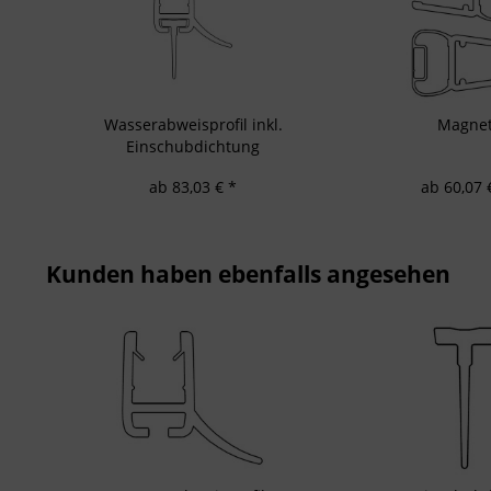
Entwicklung un
Verwendung redu
Besondere Featu
Verwendung gen
Endgeräteeigensc
Wasserabweisprofil inkl.
Magne
Einschubdichtung
ab 83,03 € *
ab 60,07 
Kunden haben ebenfalls angesehen