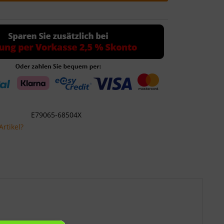
E79065-68504X
rtikel?