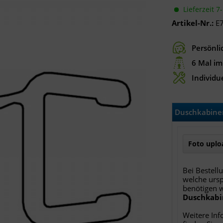
Lieferzeit 7
Artikel-Nr.:
E
Persönli
6 Mal im
Individue
Duschkabinen
Foto uploa
Bei Bestell
welche ursp
benötigen 
Duschkabi
Weitere Inf