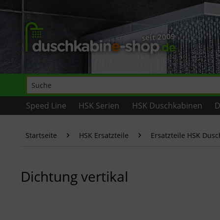
Speed Line
HSK Serien
HSK Duschkabinen
D
Startseite
HSK Ersatzteile
Ersatzteile HSK Dus
Dichtung vertikal