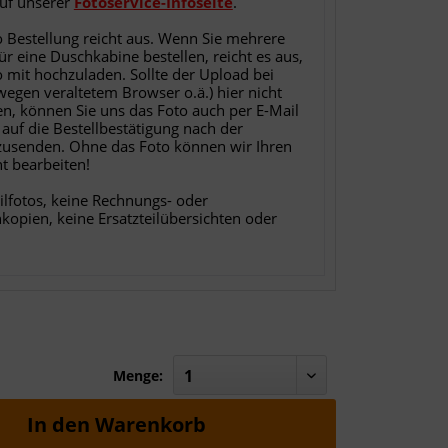
auf unserer
Fotoservice-Infoseite
.
o Bestellung reicht aus. Wenn Sie mehrere
für eine Duschkabine bestellen, reicht es aus,
o mit hochzuladen. Sollte der Upload bei
 wegen veraltetem Browser o.ä.) hier nicht
en, können Sie uns das Foto auch per E-Mail
 auf die Bestellbestätigung nach der
zusenden. Ohne das Foto können wir Ihren
ht bearbeiten!
ilfotos, keine Rechnungs- oder
nkopien, keine Ersatzteilübersichten oder
Menge:
In den
Warenkorb