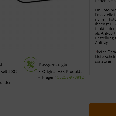
finden Sie 
Ein Foto pr
Ersatzteile 
nur ein Fot
Ihnen (z.B.
funktionier
als Antwort
Bestellung 
Auftrag nic
*
keine Deta
Lieferschei
sonstwas.
st
Passgenauigkeit
 seit 2009
Original HSK-Produkte
Fragen?
05258-973812
Kunden