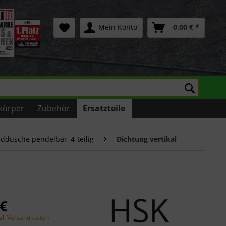
Mein Konto
0,00 € *
körper
Zubehör
Ersatzteile
ddusche pendelbar, 4-teilig
Dichtung vertikal
 €
gl. Versandkosten