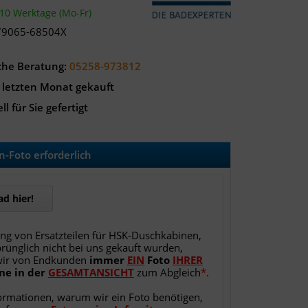
-10 Werktage (Mo-Fr)
79065-68504X
che Beratung:
05258-973812
 letzten Monat gekauft
ll für Sie gefertigt
-Foto erforderlich
d hier!
ung von Ersatzteilen für HSK-Duschkabinen,
rünglich nicht bei uns gekauft wurden,
wir von Endkunden
immer
EIN
Foto
IHRER
ne
in
der
GESAMTANSICHT
zum Abgleich
*
.
ormationen, warum wir ein Foto benötigen,