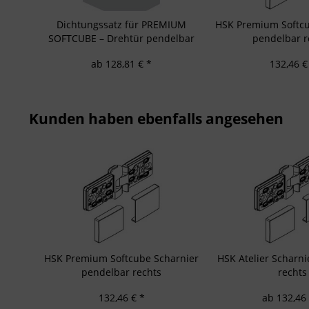
Besondere Featu
Verwendung gen
Dichtungssatz für PREMIUM
HSK Premium Softcu
Endgeräteeigensc
SOFTCUBE – Drehtür pendelbar
pendelbar r
mit Seitenwand
ab 128,81 € *
132,46 €
Kunden haben ebenfalls angesehen
HSK Premium Softcube Scharnier
HSK Atelier Scharn
pendelbar rechts
rechts
132,46 € *
ab 132,46 