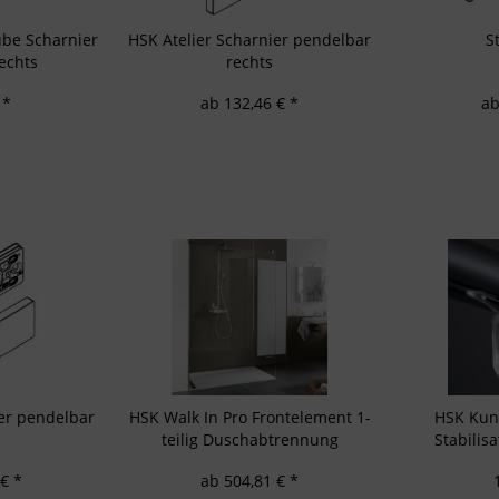
res:
auer Standortdaten
be Scharnier
HSK Atelier Scharnier pendelbar
S
haften zur Identifikation aktiv abfragen
echts
rechts
 *
ab 132,46 € *
ab
ier pendelbar
HSK Walk In Pro Frontelement 1-
HSK Kuns
teilig Duschabtrennung
Stabilis
€ *
ab 504,81 € *