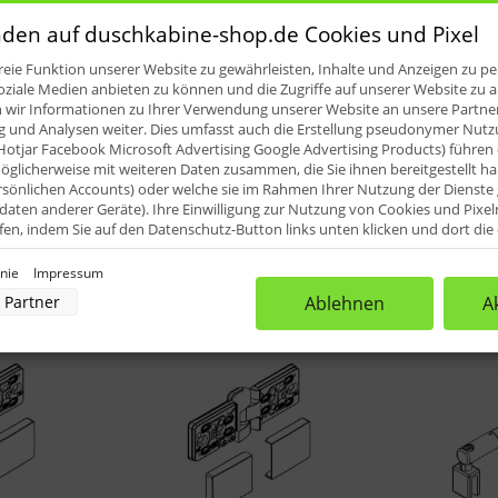
den auf duschkabine-shop.de Cookies und Pixel
eie Funktion unserer Website zu gewährleisten, Inhalte und Anzeigen zu per
oziale Medien anbieten zu können und die Zugriffe auf unserer Website zu a
ir Informationen zu Ihrer Verwendung unserer Website an unsere Partner 
und Analysen weiter. Dies umfasst auch die Erstellung pseudonymer Nutzu
Hotjar Facebook Microsoft Advertising Google Advertising Products) führen 
glicherweise mit weiteren Daten zusammen, die Sie ihnen bereitgestellt h
rsönlichen Accounts) oder welche sie im Rahmen Ihrer Nutzung der Dienst
aten anderer Geräte). Ihre Einwilligung zur Nutzung von Cookies und Pixel
ufen, indem Sie auf den Datenschutz-Button links unten klicken und dort di
rnehmen.
inie
Impressum
nverarbeitung durch unsere Partner:
Partner
Ablehnen
A
der Zugriff auf Informationen auf einem Endgerät
uzierter Daten zur Auswahl von Werbeanzeigen
rofilen für personalisierte Werbung
Profilen zur Auswahl personalisierter Werbung
rofilen zur Personalisierung von Inhalten
Profilen zur Auswahl personalisierter Inhalte
rbeleistung
rformance von Inhalten
lgruppen durch Statistiken oder Kombinationen von Daten aus verschiedenen Quellen
d Verbesserung der Angebote
zierter Daten zur Auswahl von Inhalten