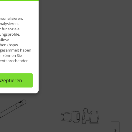
sonalisieren,
nalysieren.
für soziale
ngsprofile.
diese
aben (bspw.
e gesammelt haben
n können Sie
e entsprechenden
kzeptieren