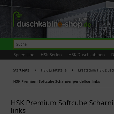
Speed Line
HSK Serien
HSK Duschkabinen
D
Startseite
HSK Ersatzteile
Ersatzteile HSK Dus
HSK Premium Softcube Scharnier pendelbar links
HSK Premium Softcube Scharni
links