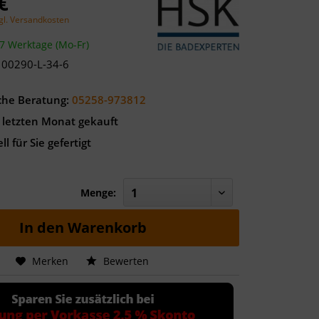
€
gl. Versandkosten
-7 Werktage (Mo-Fr)
100290-L-34-6
che Beratung:
05258-973812
 letzten Monat gekauft
ll für Sie gefertigt
Menge:
In den
Warenkorb
Merken
Bewerten