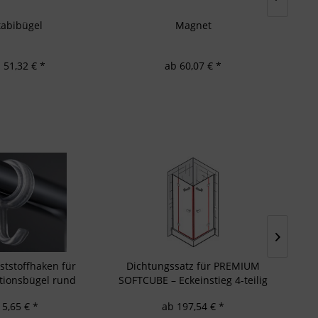
tabibügel
Magnet
W
 51,32 € *
ab 60,07 € *
tstoffhaken für
Dichtungssatz für PREMIUM
HSK
ationsbügel rund
SOFTCUBE – Eckeinstieg 4-teilig
15,65 € *
ab 197,54 € *