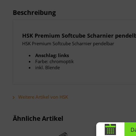
Beschreibung
HSK Premium Softcube Scharnier pendelb
HSK Premium Softcube Scharnier pendelbar
Anschlag: links
Farbe: chromoptik
inkl. Blende
Weitere Artikel von HSK
Ähnliche Artikel
D