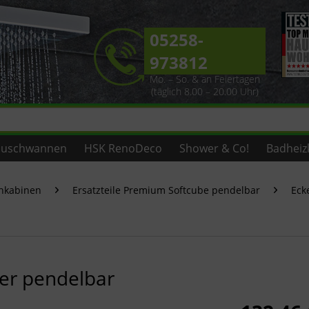
05258-
973812
Mo. – So. & an Feiertagen
(täglich 8.00 – 20.00 Uhr)
uschwannen
HSK RenoDeco
Shower & Co!
Badheiz
chkabinen
Ersatzteile Premium Softcube pendelbar
Eck
er pendelbar