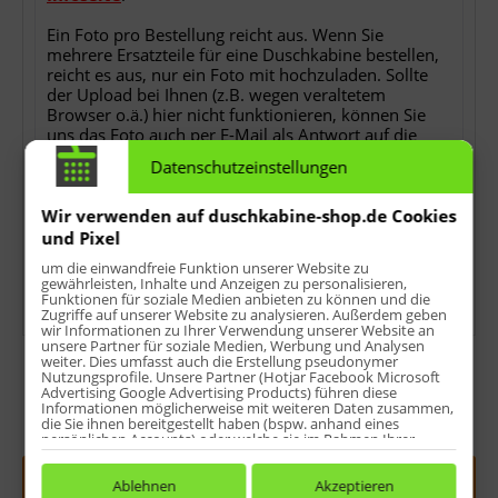
Ein Foto pro Bestellung reicht aus. Wenn Sie
mehrere Ersatzteile für eine Duschkabine bestellen,
reicht es aus, nur ein Foto mit hochzuladen. Sollte
der Upload bei Ihnen (z.B. wegen veraltetem
Browser o.ä.) hier nicht funktionieren, können Sie
uns das Foto auch per E-Mail als Antwort auf die
Bestellbestätigung nach der Bestellung zusenden.
Datenschutzeinstellungen
Ohne das Foto können wir Ihren Auftrag nicht
bearbeiten!
Wir verwenden auf duschkabine-shop.de Cookies
*
keine Detailfotos, keine Rechnungs- oder
und Pixel
Lieferscheinkopien, keine Ersatzteilübersichten oder
um die einwandfreie Funktion unserer Website zu
sonstwas.
gewährleisten, Inhalte und Anzeigen zu personalisieren,
Funktionen für soziale Medien anbieten zu können und die
Zugriffe auf unserer Website zu analysieren. Außerdem geben
wir Informationen zu Ihrer Verwendung unserer Website an
unsere Partner für soziale Medien, Werbung und Analysen
weiter. Dies umfasst auch die Erstellung pseudonymer
Nutzungsprofile. Unsere Partner (Hotjar Facebook Microsoft
Advertising Google Advertising Products) führen diese
Informationen möglicherweise mit weiteren Daten zusammen,
die Sie ihnen bereitgestellt haben (bspw. anhand eines
Menge:
persönlichen Accounts) oder welche sie im Rahmen Ihrer
Nutzung der Dienste gesammelt haben (bspw. Nutzungsdaten
anderer Geräte). Ihre Einwilligung zur Nutzung von Cookies
In den
Warenkorb
und Pixeln können Sie jederzeit widerrufen, indem Sie auf den
Ablehnen
Akzeptieren