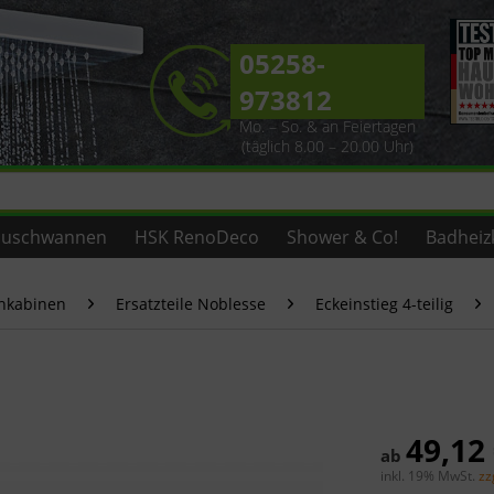
05258-
973812
Mo. – So. & an Feiertagen
(täglich 8.00 – 20.00 Uhr)
uschwannen
HSK RenoDeco
Shower & Co!
Badheiz
chkabinen
Ersatzteile Noblesse
Eckeinstieg 4-teilig
49,12
ab
inkl. 19% MwSt.
zz