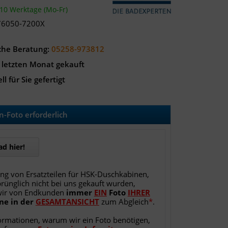
-10 Werktage (Mo-Fr)
76050-7200X
che Beratung:
05258-973812
 letzten Monat gekauft
ll für Sie gefertigt
-Foto erforderlich
d hier!
ung von Ersatzteilen für HSK-Duschkabinen,
rünglich nicht bei uns gekauft wurden,
wir von Endkunden
immer
EIN
Foto
IHRER
ne
in
der
GESAMTANSICHT
zum Abgleich
*
.
ormationen, warum wir ein Foto benötigen,