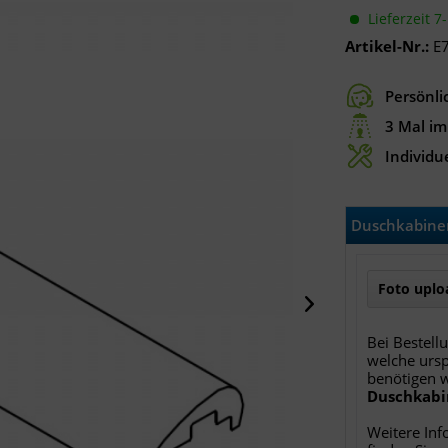
Lieferzeit 7
Artikel-Nr.:
E
Persönli
3 Mal im
Individue
Duschkabinen
Foto uploa
Bei Bestell
welche ursp
benötigen 
Duschkabi
Weitere Inf