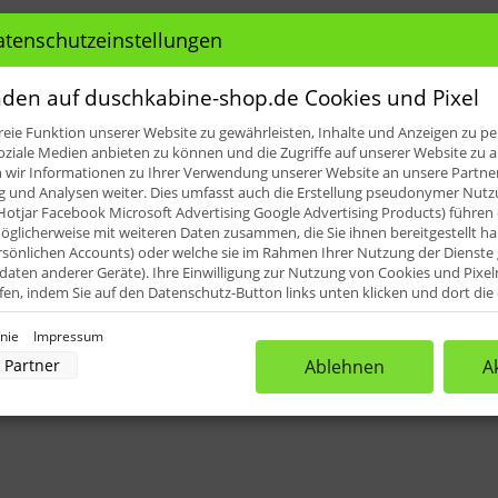
e für: HSK Noblesse Eckeinstieg 4-te
atenschutzeinstellungen
den auf duschkabine-shop.de Cookies und Pixel
icht Pos. 10)
eie Funktion unserer Website zu gewährleisten, Inhalte und Anzeigen zu per
oziale Medien anbieten zu können und die Zugriffe auf unserer Website zu a
iefert. Diese können dann vor Ort an die erforderlichen Abmes
ir Informationen zu Ihrer Verwendung unserer Website an unsere Partner 
und Analysen weiter. Dies umfasst auch die Erstellung pseudonymer Nutzu
Hotjar Facebook Microsoft Advertising Google Advertising Products) führen 
glicherweise mit weiteren Daten zusammen, die Sie ihnen bereitgestellt h
rsönlichen Accounts) oder welche sie im Rahmen Ihrer Nutzung der Dienst
aten anderer Geräte). Ihre Einwilligung zur Nutzung von Cookies und Pixel
ufen, indem Sie auf den Datenschutz-Button links unten klicken und dort di
rnehmen.
inie
Impressum
nverarbeitung durch unsere Partner:
Partner
Ablehnen
A
der Zugriff auf Informationen auf einem Endgerät
uzierter Daten zur Auswahl von Werbeanzeigen
rofilen für personalisierte Werbung
Profilen zur Auswahl personalisierter Werbung
rofilen zur Personalisierung von Inhalten
Profilen zur Auswahl personalisierter Inhalte
rbeleistung