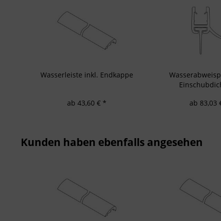
Messung der Pe
Analyse von Zie
Entwicklung un
Verwendung redu
Besondere Featu
Verwendung gen
Endgeräteeigensc
Wasserleiste inkl. Endkappe
Wasserabweispro
Einschubdic
ab 43,60 € *
ab 83,03 
Kunden haben ebenfalls angesehen