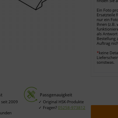
finden Sie 
Ein Foto pr
Ersatzteile 
nur ein Fot
Ihnen (z.B.
funktionier
als Antwort
Bestellung 
Auftrag nic
*
keine Deta
Lieferschei
sonstwas.
st
Passgenauigkeit
 seit 2009
Original HSK-Produkte
Fragen?
05258-973812
Kunden