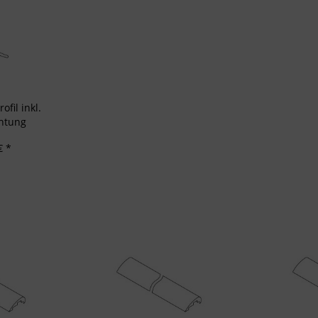
rformance von Inhalten
lgruppen durch Statistiken oder Kombinationen von Daten aus verschiedenen Quellen
d Verbesserung der Angebote
zierter Daten zur Auswahl von Inhalten
res:
auer Standortdaten
haften zur Identifikation aktiv abfragen
fil inkl.
htung
€ *