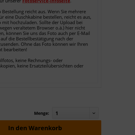
auf unserer
Fotoservice-Infoseite
.
o Bestellung reicht aus. Wenn Sie mehrere
für eine Duschkabine bestellen, reicht es aus,
o mit hochzuladen. Sollte der Upload bei
 wegen veraltetem Browser o.ä.) hier nicht
en, können Sie uns das Foto auch per E-Mail
 auf die Bestellbestätigung nach der
zusenden. Ohne das Foto können wir Ihren
ht bearbeiten!
ilfotos, keine Rechnungs- oder
nkopien, keine Ersatzteilübersichten oder
Menge:
In den
Warenkorb