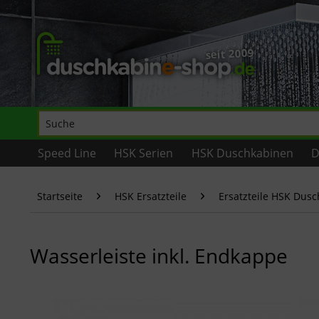
Speed Line
HSK Serien
HSK Duschkabinen
D
Startseite
HSK Ersatzteile
Ersatzteile HSK Dus
Wasserleiste inkl. Endkappe