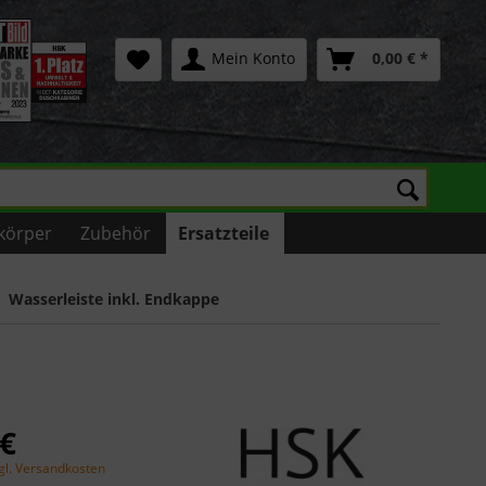
Mein Konto
0,00 € *
körper
Zubehör
Ersatzteile
Wasserleiste inkl. Endkappe
 €
gl. Versandkosten