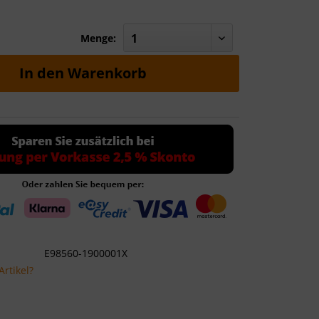
Menge:
In den
Warenkorb
E98560-1900001X
rtikel?