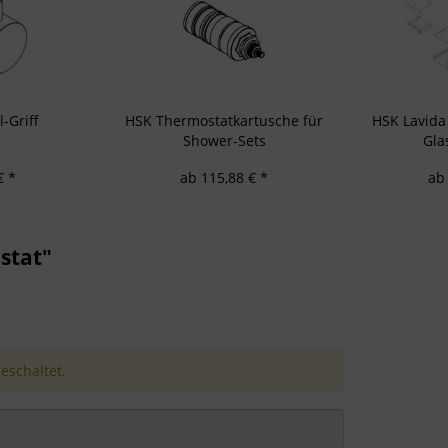
-Griff
HSK Thermostatkartusche für
HSK Lavida
Shower-Sets
Gla
€ *
ab 115,88 € *
ab
stat"
schaltet.