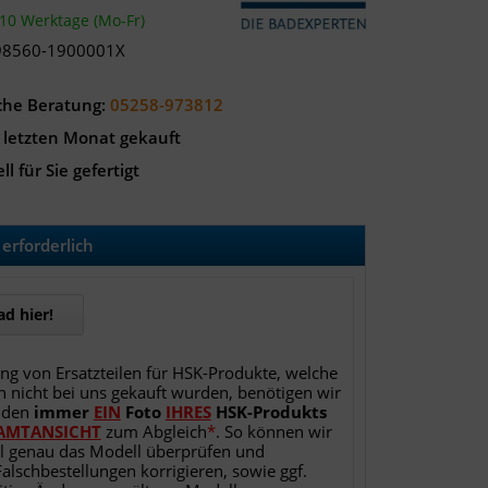
-10 Werktage (Mo-Fr)
98560-1900001X
che Beratung:
05258-973812
 letzten Monat gekauft
ll für Sie gefertigt
erforderlich
d hier!
ung von Ersatzteilen für HSK-Produkte, welche
h nicht bei uns gekauft wurden, benötigen wir
nden
immer
EIN
Foto
IHRES
HSK-Produkts
AMTANSICHT
zum Abgleich
*
. So können wir
l genau das Modell überprüfen und
Falschbestellungen korrigieren, sowie ggf.