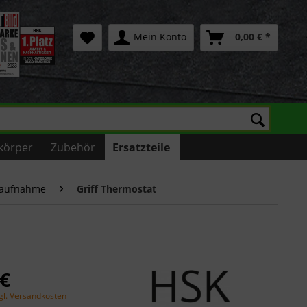
Mein Konto
0,00 € *
körper
Zubehör
Ersatzteile
asaufnahme
Griff Thermostat
 €
gl. Versandkosten