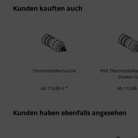
Verwendung von 
Kunden kauften auch
Messung der We
Messung der Pe
Analyse von Zie
Entwicklung un
Verwendung redu
Besondere Featu
Verwendung gen
Endgeräteeigensc
Thermostatkartusche
HSK Thermostatka
Shower-S
ab 115,88 € *
ab 115,88 
Kunden haben ebenfalls angesehen