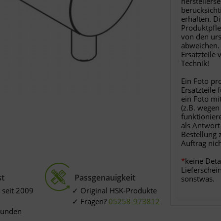
herstellers
berücksichti
erhalten. D
Produktpfle
von den ur
abweichen. 
Ersatzteile
Technik!
Ein Foto pr
Ersatzteile 
ein Foto mi
(z.B. wegen
funktionier
als Antwort
Bestellung 
Auftrag nic
*
keine Deta
Lieferschei
st
Passgenauigkeit
sonstwas.
 seit 2009
Original HSK-Produkte
Fragen?
05258-973812
Kunden