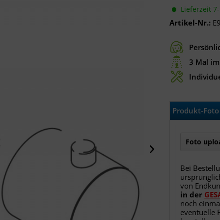
Lieferzeit 7
Artikel-Nr.:
E
Persönli
3 Mal im
Individue
Produkt-Foto 
Foto uploa
Bei Bestell
ursprünglic
von Endku
in
der
GES
noch einma
eventuelle 