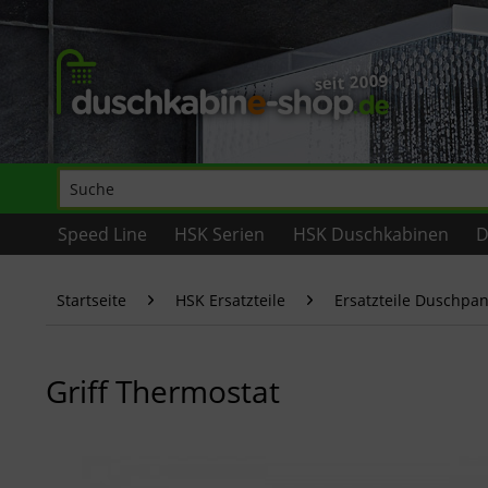
Speed Line
HSK Serien
HSK Duschkabinen
D
Startseite
HSK Ersatzteile
Ersatzteile Duschpa
Griff Thermostat