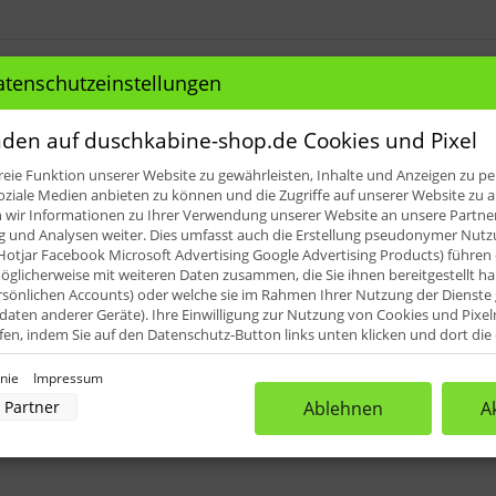
atenschutzeinstellungen
den auf duschkabine-shop.de Cookies und Pixel
ile für: HSK Walk In Duschpaneel La
eie Funktion unserer Website zu gewährleisten, Inhalte und Anzeigen zu per
oziale Medien anbieten zu können und die Zugriffe auf unserer Website zu a
ir Informationen zu Ihrer Verwendung unserer Website an unsere Partner 
und Analysen weiter. Dies umfasst auch die Erstellung pseudonymer Nutzu
Hotjar Facebook Microsoft Advertising Google Advertising Products) führen 
glicherweise mit weiteren Daten zusammen, die Sie ihnen bereitgestellt h
4)
rsönlichen Accounts) oder welche sie im Rahmen Ihrer Nutzung der Dienst
aten anderer Geräte). Ihre Einwilligung zur Nutzung von Cookies und Pixel
ufen, indem Sie auf den Datenschutz-Button links unten klicken und dort di
rnehmen.
inie
Impressum
nverarbeitung durch unsere Partner:
Partner
Ablehnen
A
der Zugriff auf Informationen auf einem Endgerät
uzierter Daten zur Auswahl von Werbeanzeigen
rofilen für personalisierte Werbung
Profilen zur Auswahl personalisierter Werbung
rofilen zur Personalisierung von Inhalten