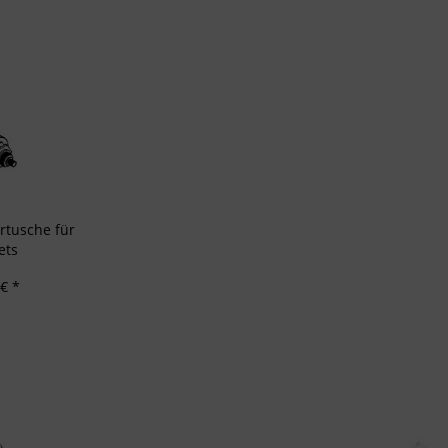
Profilen zur Auswahl personalisierter Inhalte
rbeleistung
rformance von Inhalten
lgruppen durch Statistiken oder Kombinationen von Daten aus verschiedenen Quellen
d Verbesserung der Angebote
zierter Daten zur Auswahl von Inhalten
res:
auer Standortdaten
haften zur Identifikation aktiv abfragen
rtusche für
ets
€ *