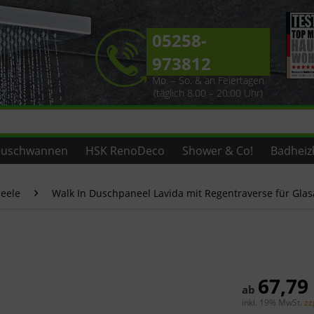
05258-
973812
Mo. – So. & an Feiertagen
(täglich 8.00 – 20.00 Uhr)
uschwannen
HSK RenoDeco
Shower & Co!
Badheiz
neele
Walk In Duschpaneel Lavida mit Regentraverse für Gl
67,79
ab
inkl. 19% MwSt.
zz