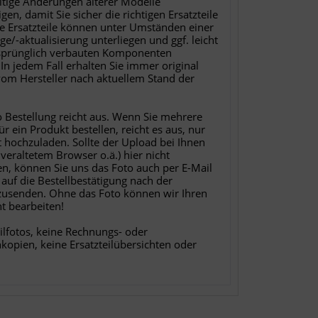
eitige Änderungen älterer Modelle
gen, damit Sie sicher die richtigen Ersatzteile
ie Ersatzteile können unter Umständen einer
ge/-aktualisierung unterliegen und ggf. leicht
sprünglich verbauten Komponenten
In jedem Fall erhalten Sie immer original
 vom Hersteller nach aktuellem Stand der
o Bestellung reicht aus. Wenn Sie mehrere
für ein Produkt bestellen, reicht es aus, nur
t hochzuladen. Sollte der Upload bei Ihnen
 veraltetem Browser o.ä.) hier nicht
en, können Sie uns das Foto auch per E-Mail
 auf die Bestellbestätigung nach der
zusenden. Ohne das Foto können wir Ihren
ht bearbeiten!
ilfotos, keine Rechnungs- oder
nkopien, keine Ersatzteilübersichten oder