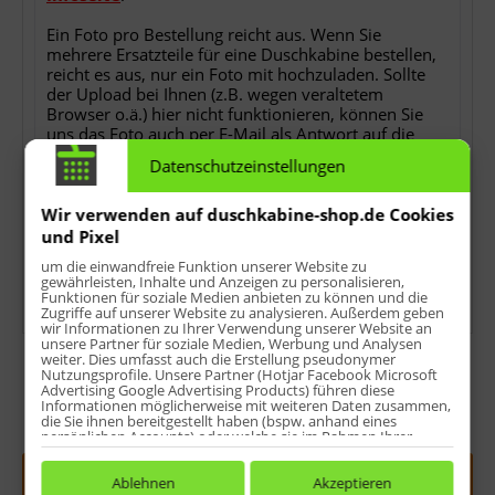
Ein Foto pro Bestellung reicht aus. Wenn Sie
mehrere Ersatzteile für eine Duschkabine bestellen,
reicht es aus, nur ein Foto mit hochzuladen. Sollte
der Upload bei Ihnen (z.B. wegen veraltetem
Browser o.ä.) hier nicht funktionieren, können Sie
uns das Foto auch per E-Mail als Antwort auf die
Bestellbestätigung nach der Bestellung zusenden.
Datenschutzeinstellungen
Ohne das Foto können wir Ihren Auftrag nicht
bearbeiten!
Wir verwenden auf duschkabine-shop.de Cookies
*
keine Detailfotos, keine Rechnungs- oder
und Pixel
Lieferscheinkopien, keine Ersatzteilübersichten oder
um die einwandfreie Funktion unserer Website zu
sonstwas.
gewährleisten, Inhalte und Anzeigen zu personalisieren,
Funktionen für soziale Medien anbieten zu können und die
Zugriffe auf unserer Website zu analysieren. Außerdem geben
wir Informationen zu Ihrer Verwendung unserer Website an
unsere Partner für soziale Medien, Werbung und Analysen
weiter. Dies umfasst auch die Erstellung pseudonymer
Nutzungsprofile. Unsere Partner (Hotjar Facebook Microsoft
Advertising Google Advertising Products) führen diese
Informationen möglicherweise mit weiteren Daten zusammen,
die Sie ihnen bereitgestellt haben (bspw. anhand eines
Menge:
persönlichen Accounts) oder welche sie im Rahmen Ihrer
Nutzung der Dienste gesammelt haben (bspw. Nutzungsdaten
anderer Geräte). Ihre Einwilligung zur Nutzung von Cookies
In den
Warenkorb
und Pixeln können Sie jederzeit widerrufen, indem Sie auf den
Ablehnen
Akzeptieren