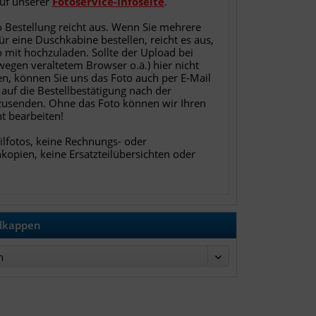
auf unserer
Fotoservice-Infoseite
.
o Bestellung reicht aus. Wenn Sie mehrere
für eine Duschkabine bestellen, reicht es aus,
o mit hochzuladen. Sollte der Upload bei
 wegen veraltetem Browser o.ä.) hier nicht
en, können Sie uns das Foto auch per E-Mail
 auf die Bestellbestätigung nach der
zusenden. Ohne das Foto können wir Ihren
ht bearbeiten!
ilfotos, keine Rechnungs- oder
nkopien, keine Ersatzteilübersichten oder
ndkappen
n