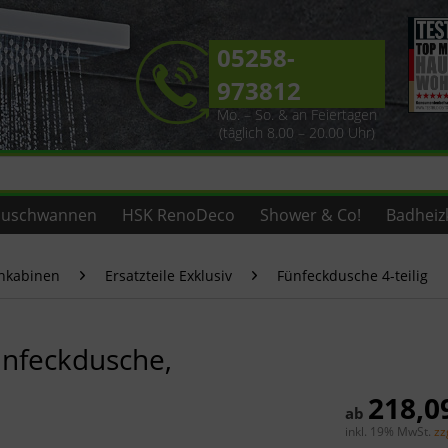
05258-
973812
Mo. – So. & an Feiertagen
(täglich 8.00 – 20.00 Uhr)
uschwannen
HSK RenoDeco
Shower & Co!
Badheiz
chkabinen
Ersatzteile Exklusiv
Fünfeckdusche 4-teilig
ünfeckdusche,
218,0
ab
inkl. 19% MwSt.
zz