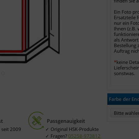
finden Sie 
Ein Foto pr
Ersatzteile 
nur ein Fot
Ihnen (z.B.
funktionier
als Antwort
Bestellung 
Auftrag nic
*
keine Deta
Lieferschei
sonstwas.
Farbe der E
st
Passgenauigkeit
Bitte wähle
 seit 2009
Original HSK-Produkte
Fragen?
05258-973812