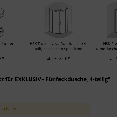
 / unten
HSK Favorit Nova Runddusche 4-
HSK Pr
teilig 90 x 90 cm SpeedLine
Runddusche 
Duschkabine
Du
€ *
ab 954,34 € *
ab 
 für EXKLUSIV– Fünfeckdusche, 4-teilig"
schaltet.