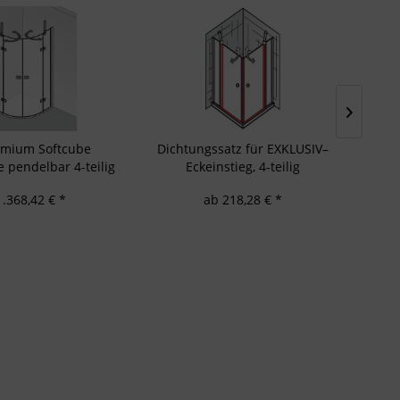
emium Softcube
Dichtungssatz für EXKLUSIV–
Drehl
pendelbar 4-teilig
Eckeinstieg, 4-teilig
schkabine
1.368,42 € *
ab 218,28 € *