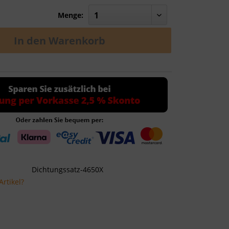
Menge:
In den
Warenkorb
Dichtungssatz-4650X
rtikel?