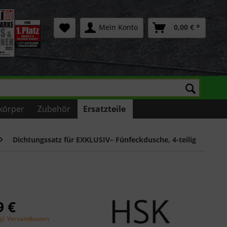
Mein Konto
0,00 € *
körper
Zubehör
Ersatzteile
Dichtungssatz für EXKLUSIV– Fünfeckdusche, 4-teilig
9 €
gl. Versandkosten