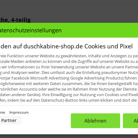
e, 4-teilig
atenschutzeinstellungen
le für: HSK Exklusiv Fünfeckdusche 4
den auf duschkabine-shop.de Cookies und Pixel
eie Funktion unserer Website zu gewährleisten, Inhalte und Anzeigen zu per
oziale Medien anbieten zu können und die Zugriffe auf unserer Website zu a
mm, Ersatzteilübersicht Pos. 4)
ir Informationen zu Ihrer Verwendung unserer Website an unsere Partner 
0 mm, Ersatzteilübersicht Pos. 5)
für Duschkabinen ab Baujahr 200
und Analysen weiter. Dies umfasst auch die Erstellung pseudonymer Nutzu
0 mm, Ersatzteilübersicht Pos. 6)
für Duschkabinen ab Baujahr 20
Hotjar Facebook Microsoft Advertising Google Advertising Products) führen 
 Höhe: 14,5 mm + Endkappen (Art.-Nr.: E85058, Länge: 1000 mm, Er
glicherweise mit weiteren Daten zusammen, die Sie ihnen bereitgestellt h
rsönlichen Accounts) oder welche sie im Rahmen Ihrer Nutzung der Dienst
iefert. Diese können dann vor Ort an die erforderlichen Abmes
aten anderer Geräte). Ihre Einwilligung zur Nutzung von Cookies und Pixel
ufen, indem Sie auf den Datenschutz-Button links unten klicken und dort di
rnehmen.
inie
Impressum
nverarbeitung durch unsere Partner:
Partner
Ablehnen
A
der Zugriff auf Informationen auf einem Endgerät
uzierter Daten zur Auswahl von Werbeanzeigen
rofilen für personalisierte Werbung