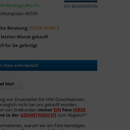
-10 Werktage (Mo-Fr)
ichtungssatz-4650X
che Beratung:
05258-973812
 letzten Monat gekauft
ll für Sie gefertigt
-Foto erforderlich
d hier!
ung von Ersatzteilen für HSK-Duschkabinen,
rünglich nicht bei uns gekauft wurden,
wir von Endkunden
immer
EIN
Foto
IHRER
ne
in
der
GESAMTANSICHT
zum Abgleich
*
.
ormationen, warum wir ein Foto benötigen,