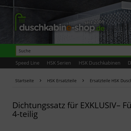
Speed Line
HSK Serien
HSK Duschkabinen
D
Startseite
HSK Ersatzteile
Ersatzteile HSK Dus
Dichtungssatz für EXKLUSIV– F
4-teilig