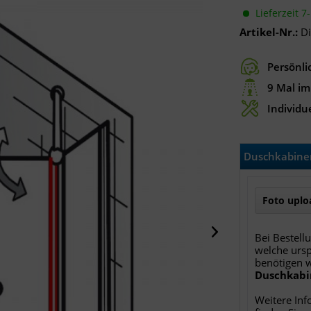
Lieferzeit 7
Artikel-Nr.:
D
Persönli
9 Mal im
Individue
Duschkabinen
Foto uploa
Bei Bestell
welche ursp
benötigen 
Duschkabi
Weitere Inf