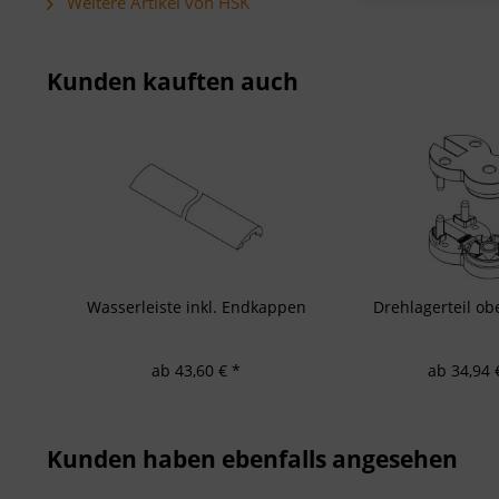
Weitere Artikel von HSK
Verwendung von 
Erstellung von P
Verwendung von 
Messung der We
Messung der Pe
Kunden kauften auch
Analyse von Zie
Entwicklung un
Verwendung redu
Besondere Featu
Verwendung gen
Endgeräteeigensc
Wasserleiste inkl. Endkappen
Drehlagerteil ob
ab 43,60 € *
ab 34,94 
Kunden haben ebenfalls angesehen