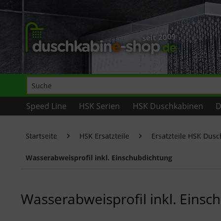
Speed Line
HSK Serien
HSK Duschkabinen
D
Startseite
HSK Ersatzteile
Ersatzteile HSK Dus
Wasserabweisprofil inkl. Einschubdichtung
Wasserabweisprofil inkl. Einsc