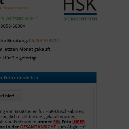
 €
gl. Versandkosten
-10 Werktage (Mo-Fr)
79058-6830X
che Beratung:
05258-973812
m letzten Monat gekauft
ll für Sie gefertigt
-Foto erforderlich
d hier!
ung von Ersatzteilen für HSK-Duschkabinen,
rünglich nicht bei uns gekauft wurden,
wir von Endkunden
immer
EIN
Foto
IHRER
ne
in
der
GESAMTANSICHT
zum Abgleich
*
.