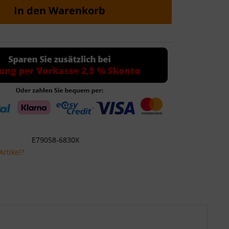
In den
Warenkorb
E79058-6830X
rtikel?