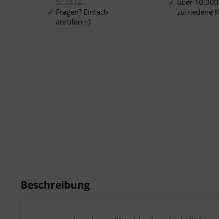
973812
über 10.000
Fragen? Einfach
zufriedene 
anrufen :-)
Beschreibung