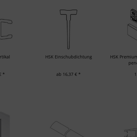
rbeleistung
rformance von Inhalten
lgruppen durch Statistiken oder Kombinationen von Daten aus verschiedenen Quellen
d Verbesserung der Angebote
zierter Daten zur Auswahl von Inhalten
res:
auer Standortdaten
haften zur Identifikation aktiv abfragen
tikal
HSK Einschubdichtung
HSK Premium
pend
€ *
ab 16,37 € *
1