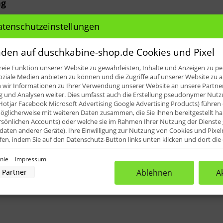
ng
atenschutzeinstellungen
ile für: HSK Premium Softcube Dreh
den auf duschkabine-shop.de Cookies und Pixel
eie Funktion unserer Website zu gewährleisten, Inhalte und Anzeigen zu per
oziale Medien anbieten zu können und die Zugriffe auf unserer Website zu a
ir Informationen zu Ihrer Verwendung unserer Website an unsere Partner 
Höhe: 14,5 mm (Ersatzteilübersicht Pos. 13, 15)
und Analysen weiter. Dies umfasst auch die Erstellung pseudonymer Nutzu
Hotjar Facebook Microsoft Advertising Google Advertising Products) führen 
iefert (1.000 mm). Diese können dann vor Ort an die erforder
glicherweise mit weiteren Daten zusammen, die Sie ihnen bereitgestellt h
rsönlichen Accounts) oder welche sie im Rahmen Ihrer Nutzung der Dienst
aten anderer Geräte). Ihre Einwilligung zur Nutzung von Cookies und Pixel
ufen, indem Sie auf den Datenschutz-Button links unten klicken und dort di
rnehmen.
inie
Impressum
nverarbeitung durch unsere Partner:
Partner
Ablehnen
A
der Zugriff auf Informationen auf einem Endgerät
uzierter Daten zur Auswahl von Werbeanzeigen
rofilen für personalisierte Werbung
Profilen zur Auswahl personalisierter Werbung
rofilen zur Personalisierung von Inhalten
Profilen zur Auswahl personalisierter Inhalte