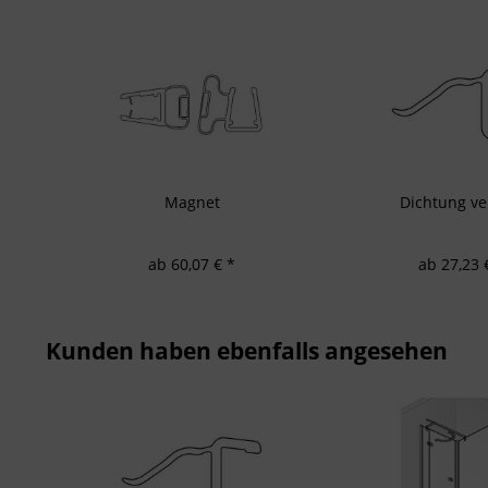
Messung der We
Messung der Pe
Analyse von Zie
Entwicklung un
Verwendung redu
Besondere Featu
Verwendung gen
Endgeräteeigensc
Magnet
Dichtung ver
ab 60,07 € *
ab 27,23 
Kunden haben ebenfalls angesehen