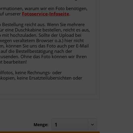
ormationen, warum wir ein Foto benötigen,
auf unserer
Fotoservice-Infoseite
.
o Bestellung reicht aus. Wenn Sie mehrere
für eine Duschkabine bestellen, reicht es aus,
o mit hochzuladen. Sollte der Upload bei
 wegen veraltetem Browser o.ä.) hier nicht
en, können Sie uns das Foto auch per E-Mail
 auf die Bestellbestätigung nach der
zusenden. Ohne das Foto können wir Ihren
ht bearbeiten!
ilfotos, keine Rechnungs- oder
nkopien, keine Ersatzteilübersichten oder
Menge: