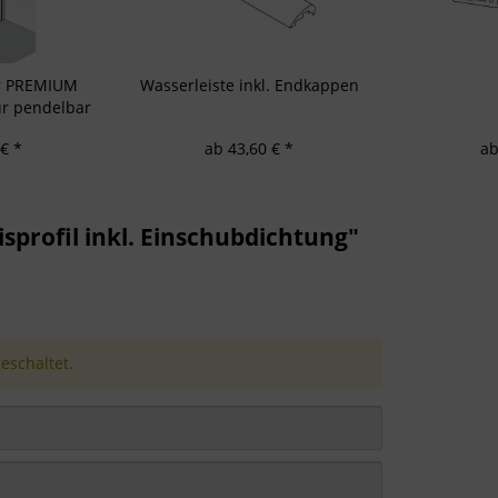
ür PREMIUM
Wasserleiste inkl. Endkappen
r pendelbar
wand
€ *
ab 43,60 € *
ab
rofil inkl. Einschubdichtung"
schaltet.