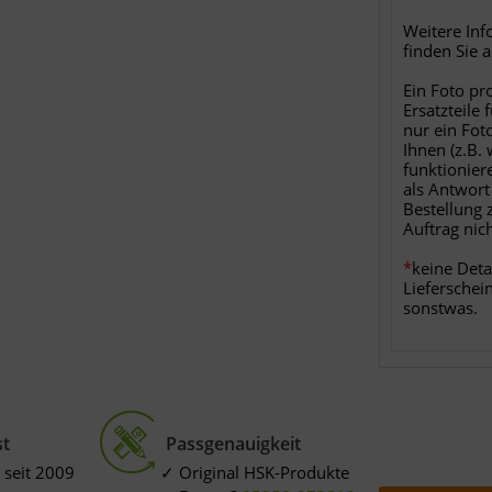
Weitere Inf
finden Sie 
Ein Foto pr
Ersatzteile 
nur ein Fot
Ihnen (z.B.
funktionier
als Antwort
Bestellung 
Auftrag nic
*
keine Deta
Lieferschei
sonstwas.
st
Passgenauigkeit
 seit 2009
Original HSK-Produkte