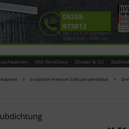
05258-
973812
Mo. – So. & an Feiertagen
(täglich 8.00 – 20.00 Uhr)
uschwannen
HSK RenoDeco
Shower & Co!
Badheiz
chkabinen
Ersatzteile Premium Softcube pendelbar
Dre
hubdichtung