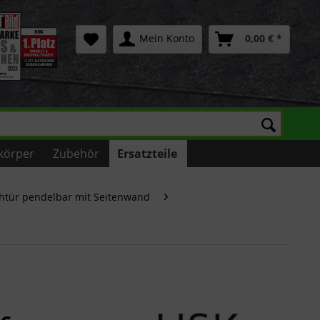
Mein Konto
0,00 € *
körper
Zubehör
Ersatzteile
htür pendelbar mit Seitenwand