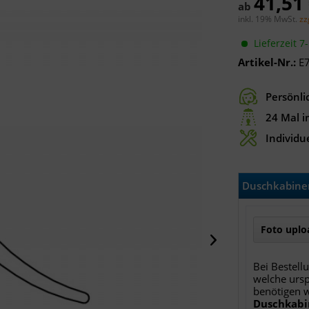
41,51
ab
inkl. 19% MwSt.
zz
Lieferzeit 7
Artikel-Nr.:
E
Persönli
24 Mal i
Individue
Duschkabinen
Foto uploa
Bei Bestell
welche ursp
benötigen 
Duschkabi