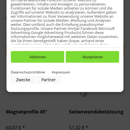
um die einwandfreie Funktion unserer Website zu
gewährleisten, Inhalte und Anzeigen zu personalisieren,
Funktionen für soziale Medien anbieten zu können und die
Zugriffe auf unserer Website zu analysieren. Außerdem geben
wir Informationen zu Ihrer Verwendung unserer Website an
Dichtung vertikal
Knopfgriff rund
unsere Partner für soziale Medien, Werbung und Analysen
weiter. Dies umfasst auch die Erstellung pseudonymer
Nutzungsprofile. Unsere Partner (Hotjar Facebook Microsoft
Advertising Google Advertising Products) führen diese
27,23 € *
35,99 € *
Informationen möglicherweise mit weiteren Daten zusammen,
die Sie ihnen bereitgestellt haben (bspw. anhand eines
persönlichen Accounts) oder welche sie im Rahmen Ihrer
Nutzung der Dienste gesammelt haben (bspw. Nutzungsdaten
Jetzt indiv. konfigurieren
Jetzt indiv. konfigurieren
anderer Geräte). Ihre Einwilligung zur Nutzung von Cookies
und Pixeln können Sie jederzeit widerrufen, indem Sie auf den
Ablehnen
Akzeptieren
Datenschutz-Button links unten klicken und dort die
entsprechenden Anpassungen vornehmen.
Datenschutzrichtlinie
Impressum
Zwecke der Datenverarbeitung durch unsere Partner:
Zwecke
Partner
Speichern von oder Zugriff auf Informationen auf einem Endgerät
Verwendung reduzierter Daten zur Auswahl von Werbeanzeigen
Erstellung von Profilen für personalisierte Werbung
Verwendung von Profilen zur Auswahl personalisierter Werbung
Erstellung von Profilen zur Personalisierung von Inhalten
Verwendung von Profilen zur Auswahl personalisierter Inhalte
Messung der Werbeleistung
Magnetprofile 45°
Seitenwandabstützung
Messung der Performance von Inhalten
Analyse von Zielgruppen durch Statistiken oder Kombinationen von
Daten aus verschiedenen Quellen
Entwicklung und Verbesserung der Angebote
60,07 € *
51,32 € *
Verwendung reduzierter Daten zur Auswahl von Inhalten