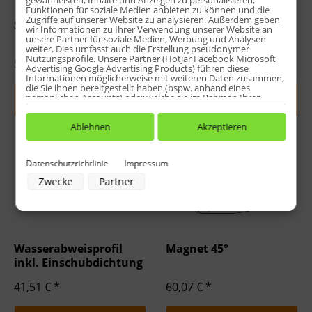
gewährleisten, Inhalte und Anzeigen zu personalisieren,
Funktionen für soziale Medien anbieten zu können und die
Zugriffe auf unserer Website zu analysieren. Außerdem geben
Stabibügel
Wasserleiste inkl.
wir Informationen zu Ihrer Verwendung unserer Website an
Endkappen
unsere Partner für soziale Medien, Werbung und Analysen
weiter. Dies umfasst auch die Erstellung pseudonymer
Nutzungsprofile. Unsere Partner (Hotjar Facebook Microsoft
51,32 € *
50,17 € *
Advertising Google Advertising Products) führen diese
Informationen möglicherweise mit weiteren Daten zusammen,
die Sie ihnen bereitgestellt haben (bspw. anhand eines
persönlichen Accounts) oder welche sie im Rahmen Ihrer
Jetzt indiv. konfigurieren
Jetzt indiv. konfigurieren
Nutzung der Dienste gesammelt haben (bspw. Nutzungsdaten
anderer Geräte). Ihre Einwilligung zur Nutzung von Cookies
und Pixeln können Sie jederzeit widerrufen, indem Sie auf den
Ablehnen
Akzeptieren
Datenschutz-Button links unten klicken und dort die
entsprechenden Anpassungen vornehmen.
Datenschutzrichtlinie
Impressum
Zwecke der Datenverarbeitung durch unsere Partner:
Zwecke
Partner
Speichern von oder Zugriff auf Informationen auf einem Endgerät
Verwendung reduzierter Daten zur Auswahl von Werbeanzeigen
Erstellung von Profilen für personalisierte Werbung
Verwendung von Profilen zur Auswahl personalisierter Werbung
Erstellung von Profilen zur Personalisierung von Inhalten
Verwendung von Profilen zur Auswahl personalisierter Inhalte
Messung der Werbeleistung
Wasserabweisprofil
Magnet 45°
Messung der Performance von Inhalten
inkl. Einschubdichtung
Analyse von Zielgruppen durch Statistiken oder Kombinationen von
Daten aus verschiedenen Quellen
41,51 € *
60,07 € *
Entwicklung und Verbesserung der Angebote
Verwendung reduzierter Daten zur Auswahl von Inhalten
Besondere Features: