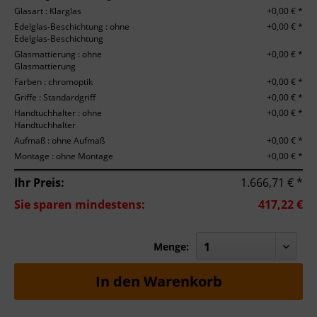
Glasart : Klarglas
+0,00 € *
Edelglas-Beschichtung : ohne
+0,00 € *
Edelglas-Beschichtung
Glasmattierung : ohne
+0,00 € *
Glasmattierung
Farben : chromoptik
+0,00 € *
Griffe : Standardgriff
+0,00 € *
Handtuchhalter : ohne
+0,00 € *
Handtuchhalter
Aufmaß : ohne Aufmaß
+0,00 € *
Montage : ohne Montage
+0,00 € *
Ihr Preis:
1.666,71 € *
Sie sparen mindestens:
417,22 €
Menge:
In den
Warenkorb